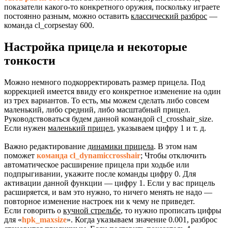
показатели какого-то конкретного оружия, поскольку играете
постоянно разным, можно оставить
классический разброс
—
команда cl_corpsestay 600.
Настройка прицела и некоторые
тонкости
Можно немного подкорректировать размер прицела. Под
коррекцией имеется ввиду его конкретное изменение на один
из трех вариантов. То есть, мы можем сделать либо совсем
маленький, либо средний, либо масштабный прицел.
Руководствоваться будем данной командой cl_crosshair_size.
Если нужен
маленький прицел
, указываем цифру 1 и т. д.
Важно редактирование
динамики прицела
. В этом нам
поможет
команда cl_dynamiccrosshair
; Чтобы отключить
автоматическое расширение прицела при ходьбе или
подпрыгивании, укажите после команды цифру 0. Для
активации данной функции — цифру 1. Если у вас прицель
расширяется, и вам это нужно, то ничего менять не надо —
повторное изменение настроек ни к чему не приведет.
Если говорить о
кучной стрельбе
, то нужно прописать цифры
для «
hpk_maxsize
». Когда указываем значение 0.001, разброс