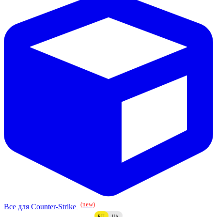
(new)
Все для Counter-Strike
RU
UA