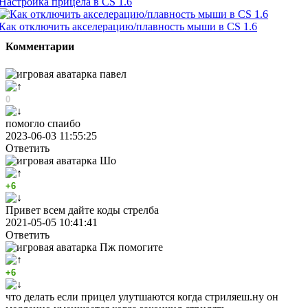
Настройка прицела в CS 1.6
Как отключить акселерацию/плавность мыши в CS 1.6
Комментарии
павел
0
помогло спаибо
2023-06-03 11:55:25
Ответить
Шо
+6
Привет всем дайте коды стрелба
2021-05-05 10:41:41
Ответить
Пж помогите
+6
что делать если прицел улутшаются когда стриляеш.ну он