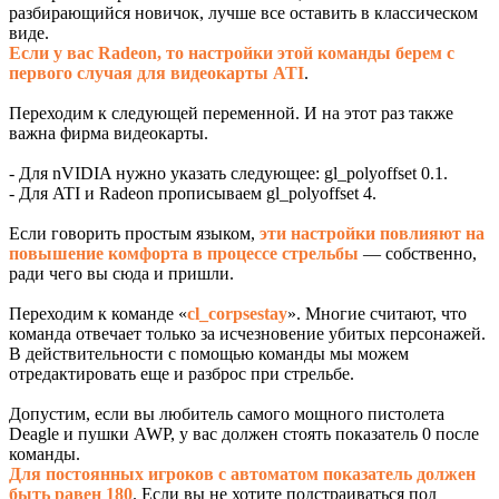
разбирающийся новичок, лучше все оставить в классическом
виде.
Если у вас Radeon, то настройки этой команды берем с
первого случая для видеокарты ATI
.
Переходим к следующей переменной. И на этот раз также
важна фирма видеокарты.
- Для nVIDIA нужно указать следующее: gl_polyoffset 0.1.
- Для ATI и Radeon прописываем gl_polyoffset 4.
Если говорить простым языком,
эти настройки повлияют на
повышение комфорта в процессе стрельбы
— собственно,
ради чего вы сюда и пришли.
Переходим к команде «
cl_corpsestay
». Многие считают, что
команда отвечает только за исчезновение убитых персонажей.
В действительности с помощью команды мы можем
отредактировать еще и разброс при стрельбе.
Допустим, если вы любитель самого мощного пистолета
Deagle и пушки AWP, у вас должен стоять показатель 0 после
команды.
Для постоянных игроков с автоматом показатель должен
быть равен 180
. Если вы не хотите подстраиваться под