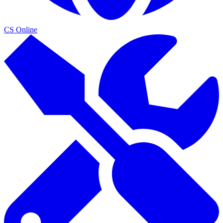
CS Online