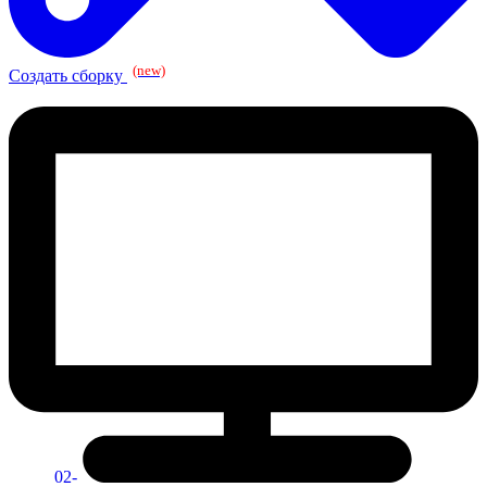
(new)
Создать сборку
02-