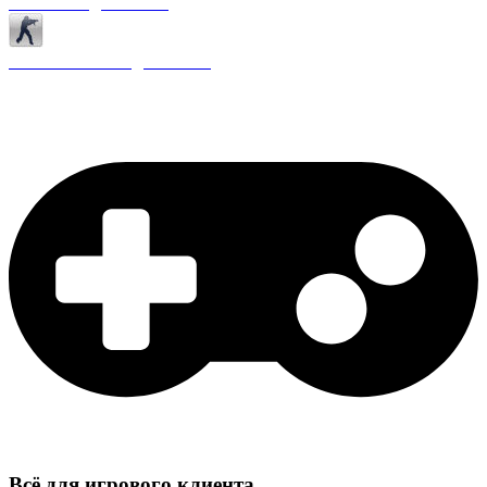
Античиты для CS 1.6
Плагины ReAPI для CS 1.6
Всё для игрового клиента