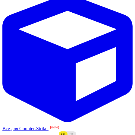
(new)
Все для Counter-Strike
RU
UA