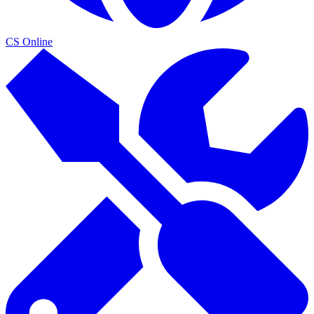
CS Online