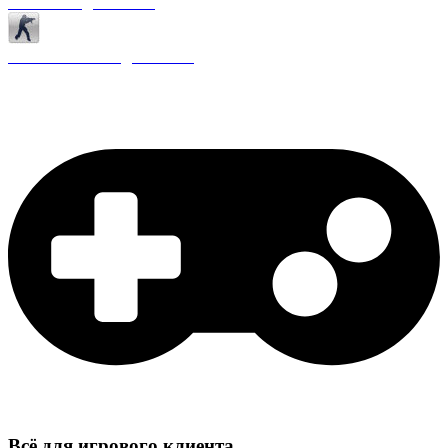
Античиты для CS 1.6
Плагины ReAPI для CS 1.6
Всё для игрового клиента