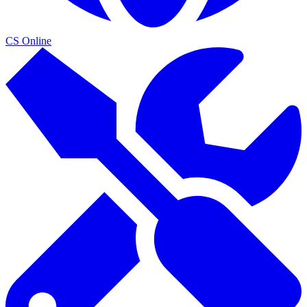
CS Online