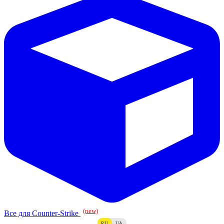
(new)
Все для Counter-Strike
RU
UA