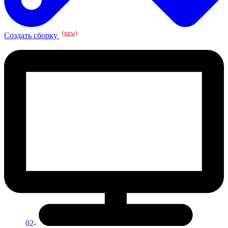
(new)
Создать сборку
02-