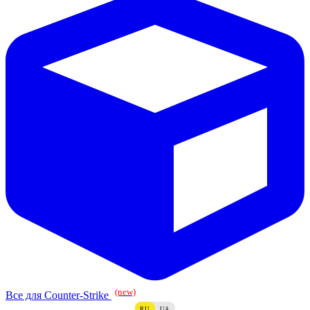
(new)
Все для Counter-Strike
RU
UA