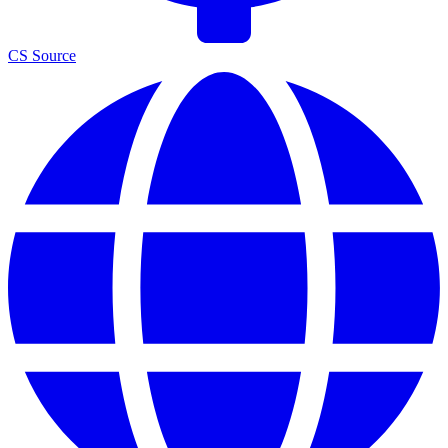
CS Source