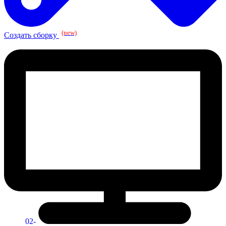
(new)
Создать сборку
02-