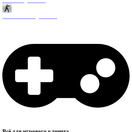
Античиты для CS 1.6
Плагины ReAPI для CS 1.6
Всё для игрового клиента