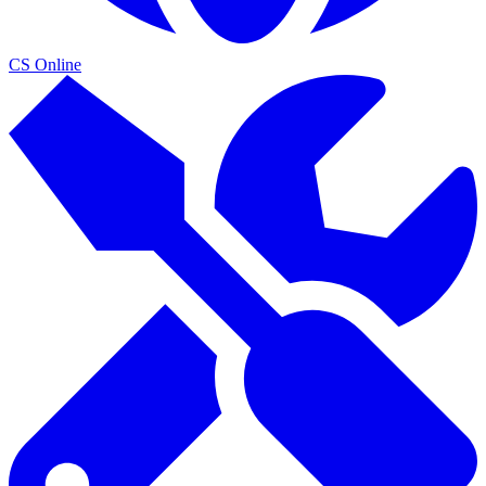
CS Online