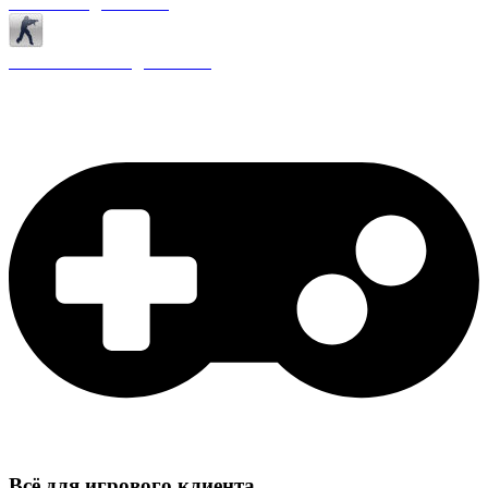
Античиты для CS 1.6
Плагины ReAPI для CS 1.6
Всё для игрового клиента