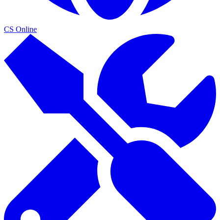
CS Online