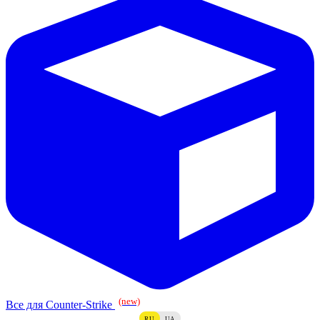
(new)
Все для Counter-Strike
RU
UA