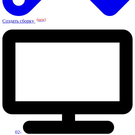
(new)
Создать сборку
02-