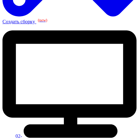
(new)
Создать сборку
02-