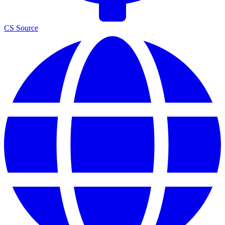
CS Source