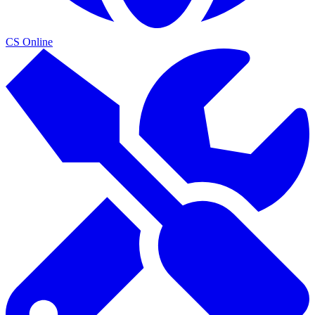
CS Online