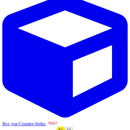
(new)
Все для Counter-Strike
RU
UA