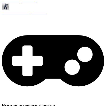
Античиты для CS 1.6
Плагины ReAPI для CS 1.6
Всё для игрового клиента