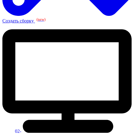
(new)
Создать сборку
02-