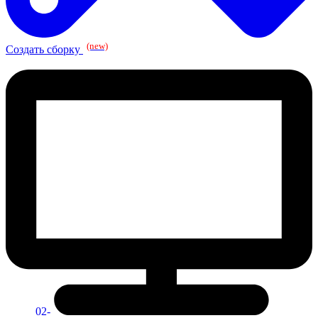
(new)
Создать сборку
02-