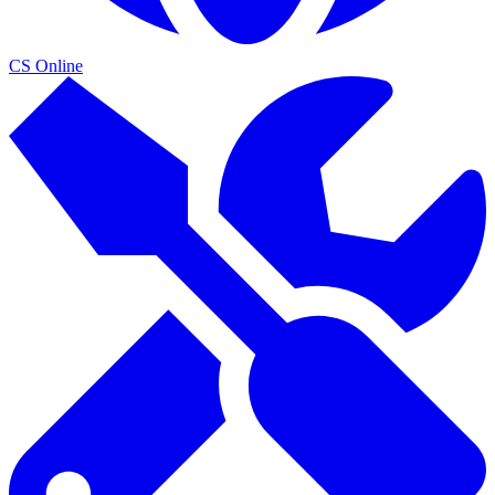
CS Online