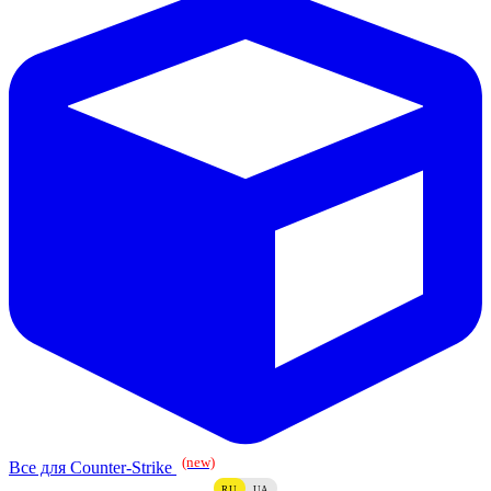
(new)
Все для Counter-Strike
RU
UA