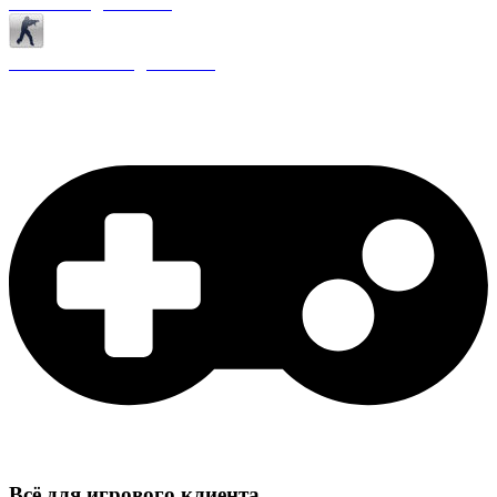
Античиты для CS 1.6
Плагины ReAPI для CS 1.6
Всё для игрового клиента