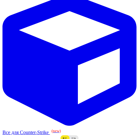
(new)
Все для Counter-Strike
RU
UA