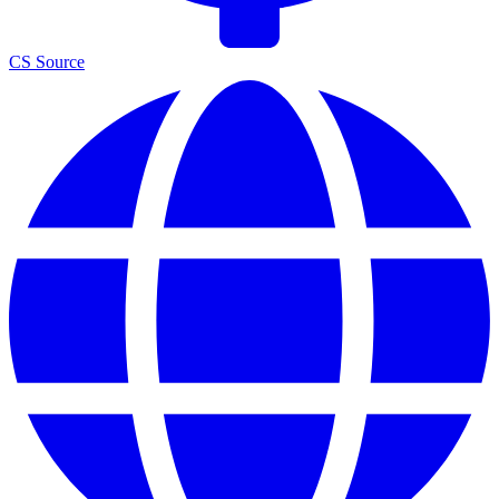
CS Source