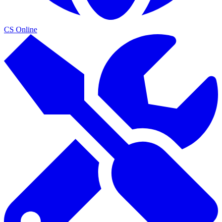
CS Online