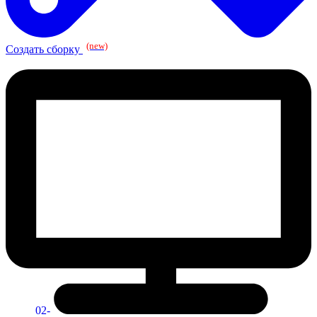
(new)
Создать сборку
02-