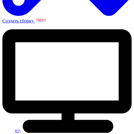
(new)
Создать сборку
02-