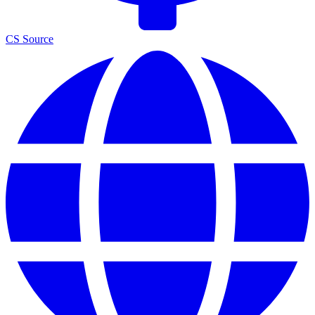
CS Source