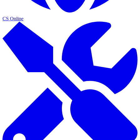
CS Online