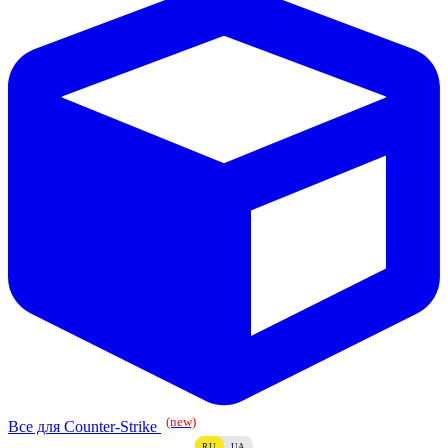
(new)
Все для Counter-Strike
RU
UA