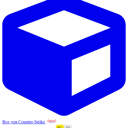
(new)
Все для Counter-Strike
RU
UA