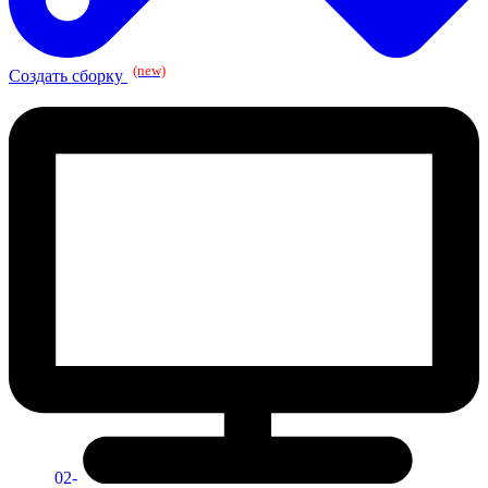
(new)
Создать сборку
02-