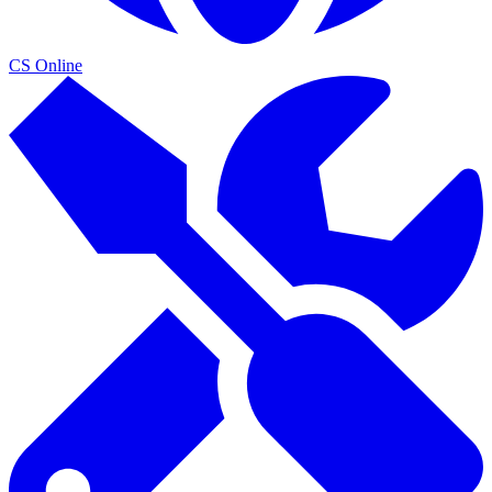
CS Online