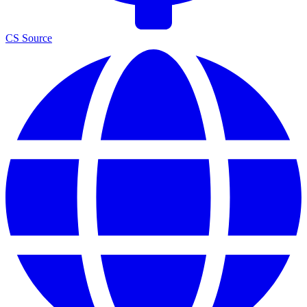
CS Source