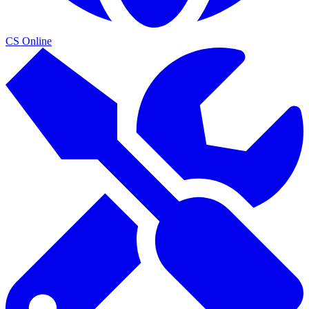
CS Online