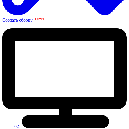
(new)
Создать сборку
02-