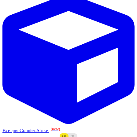
(new)
Все для Counter-Strike
RU
UA