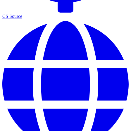
CS Source