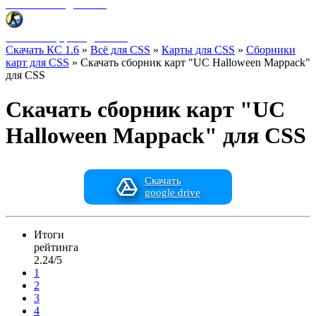
Фоны меню для CSS
HUD интерфейс для CSS
Скачать КС 1.6
»
Всё для CSS
»
Карты для CSS
»
Сборники
карт для CSS
» Скачать сборник карт "UC Halloween Mappack"
для CSS
Скачать сборник карт "UC
Halloween Mappack" для CSS
Скачать
google drive
Итоги
рейтинга
2.24/5
1
2
3
4