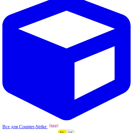
(new)
Все для Counter-Strike
RU
UA