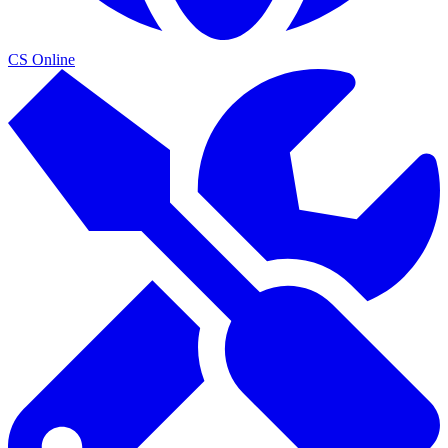
CS Online