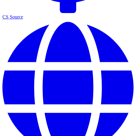
CS Source