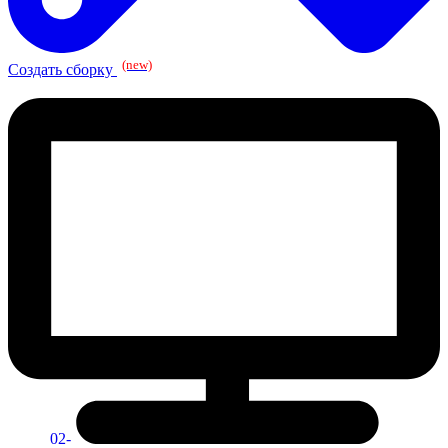
(new)
Создать сборку
02-