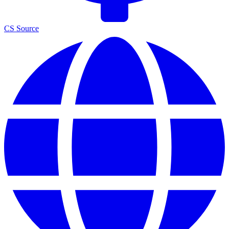
CS Source