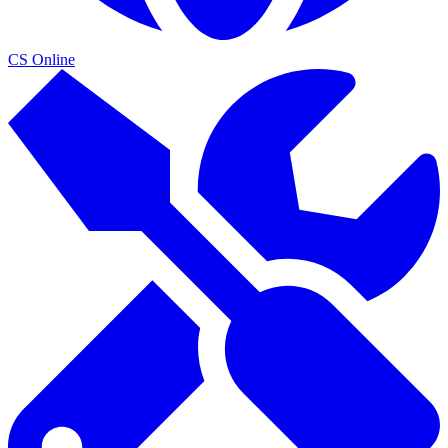
CS Online