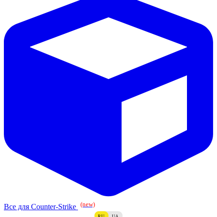
(new)
Все для Counter-Strike
RU
UA