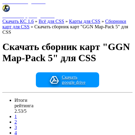
Фоны меню для CSS
HUD интерфейс для CSS
Скачать КС 1.6
»
Всё для CSS
»
Карты для CSS
»
Сборники
карт для CSS
» Скачать сборник карт "GGN Map-Pack 5" для
CSS
Скачать сборник карт "GGN
Map-Pack 5" для CSS
Скачать
google drive
Итоги
рейтинга
2.53/5
1
2
3
4