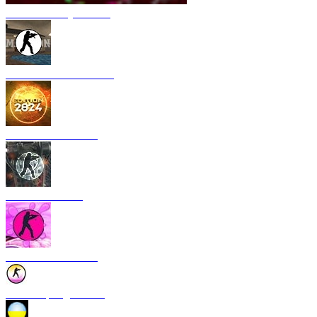
CS 1.6 Armory Xtreme
CS 1.6 Mansion Edition
CS 1.6 2024 Edition
CS 1.6 Rebellion
CS 1.6 Bubble Gum
CS 1.6 Spring Edition