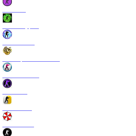
CS 1.6 Vice
CS 1.6 Камуфляж
CS 1.6 NextGen
CS 1.6 Operation Broken Fang
CS 1.6 New Breed
CS 1.6 Pulse
CS 1.6 Refresh
CS 1.6 Infection