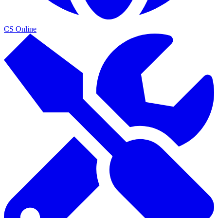
CS Online