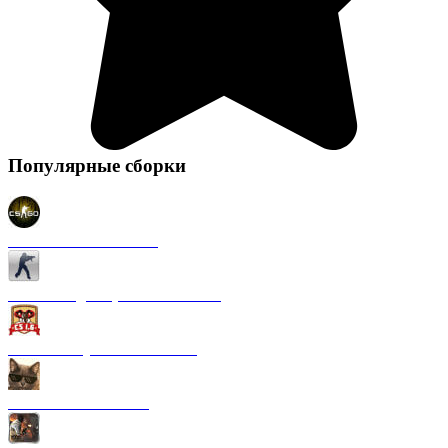
Популярные сборки
CS 1.6 в стиле CS GO
CS 1.6 Original (на Английском)
CS 1.6 от Русского мясника
CS 1.6 от Kott! Show