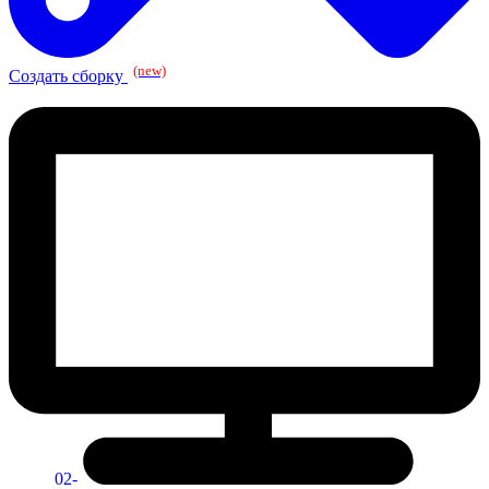
(new)
Создать сборку
02-