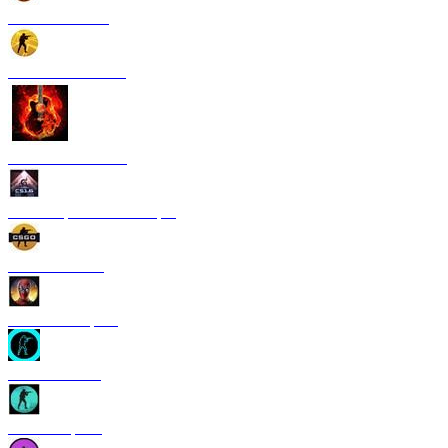
CS 1.6 Paradise
CS 1.6 Neural Net
CS 1.6 Rammstein
CS 1.6 Грезы и кошмары
CS 1.6 GO V3
CS 1.6 Deadpool
CS 1.6 TRON
CS 1.6 Riptide