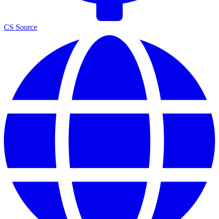
CS Source