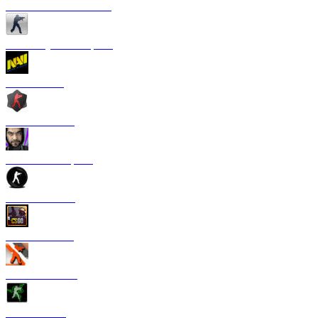
CS 1.6 от Сантехника
CS 1.6 Русская версия
CS 1.6 NaVi
CS 1.6 Zombie
CS 1.6 от Старого
CS 1.6 от TPY
CS:GO 1.6 V2
CS 1.6 Азимов
CS 1.6 Razer