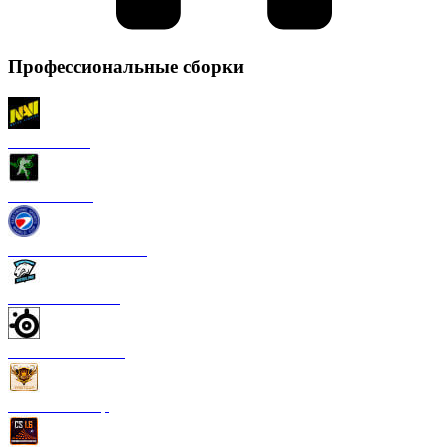
Профессиональные сборки
CS 1.6 NaVi
CS 1.6 Razer
CS 1.6 ESWC Gaming
CS 1.6 Virtus Pro
CS 1.6 SteelSeries
CS 1.6 FastCup