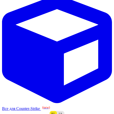
(new)
Все для Counter-Strike
RU
UA