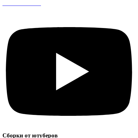
CS 1.6 DreamHack
Сборки от ютуберов