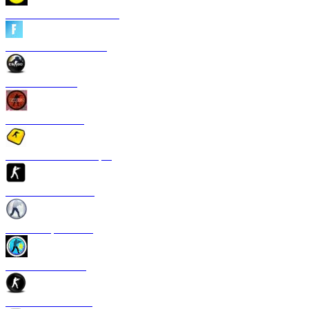
CS 1.6 Heroes of Ukraine
CS 1.6 Fortnite Edition
CS 1.6 Revision
CS 1.6 Standoff 2
Скачать CS 1.6 S1mple
CS 1.6 GTS Edition
CS 1.6 Rapid Strike
CS 1.6 Казахстан
CS 1.6 v2.0 Edition