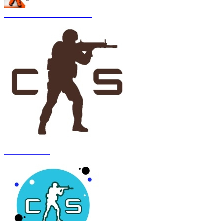
CS 1.6 Asiimov Remastered
CS 1.6 Anubis