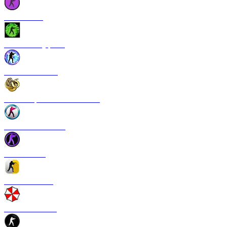
CS 1.6 Vice
CS 1.6 Камуфляж
CS 1.6 NextGen
CS 1.6 Operation Broken Fang
CS 1.6 New Breed
CS 1.6 Pulse
CS 1.6 Refresh
CS 1.6 Infection