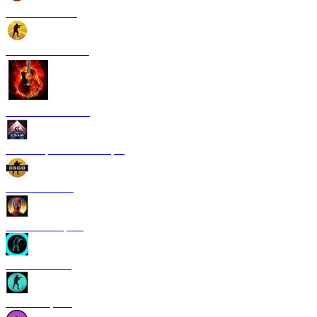
CS 1.6 Paradise
CS 1.6 Neural Net
CS 1.6 Rammstein
CS 1.6 Грезы и кошмары
CS 1.6 GO V3
CS 1.6 Deadpool
CS 1.6 TRON
CS 1.6 Riptide