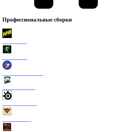
Профессиональные сборки
CS 1.6 NaVi
CS 1.6 Razer
CS 1.6 ESWC Gaming
CS 1.6 Virtus Pro
CS 1.6 SteelSeries
CS 1.6 FastCup