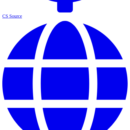
CS Source