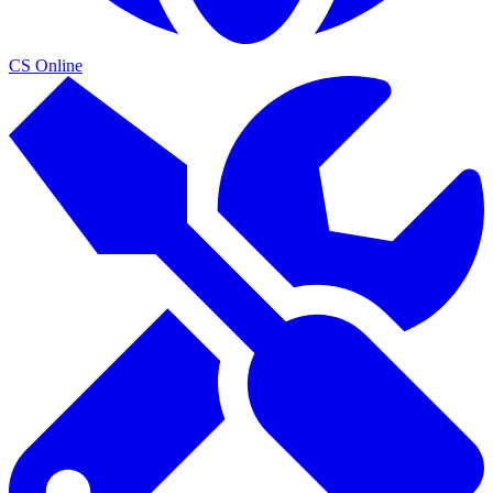
CS Online