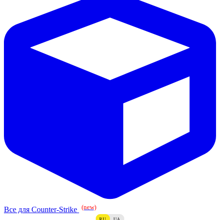
(new)
Все для Counter-Strike
RU
UA