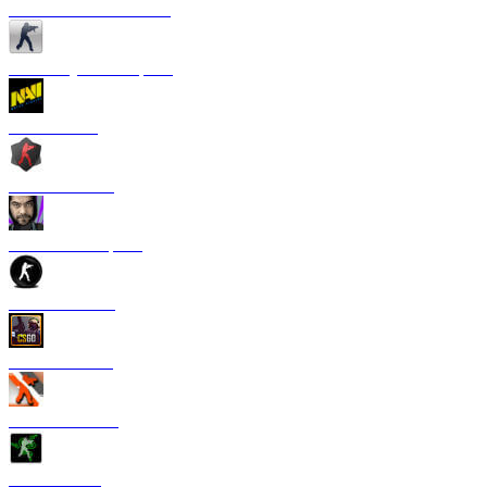
CS 1.6 от Сантехника
CS 1.6 Русская версия
CS 1.6 NaVi
CS 1.6 Zombie
CS 1.6 от Старого
CS 1.6 от TPY
CS:GO 1.6 V2
CS 1.6 Азимов
CS 1.6 Razer