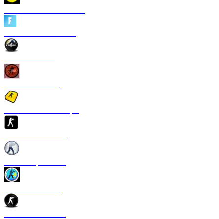
CS 1.6 Heroes of Ukraine
CS 1.6 Fortnite Edition
CS 1.6 Revision
CS 1.6 Standoff 2
Скачать CS 1.6 S1mple
CS 1.6 GTS Edition
CS 1.6 Rapid Strike
CS 1.6 Казахстан
CS 1.6 v2.0 Edition