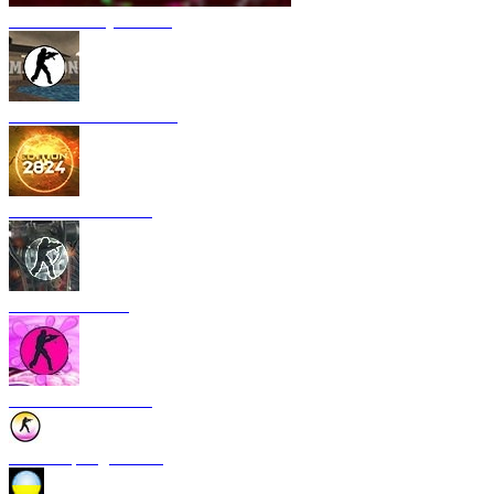
CS 1.6 Armory Xtreme
CS 1.6 Mansion Edition
CS 1.6 2024 Edition
CS 1.6 Rebellion
CS 1.6 Bubble Gum
CS 1.6 Spring Edition