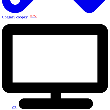
(new)
Создать сборку
02-