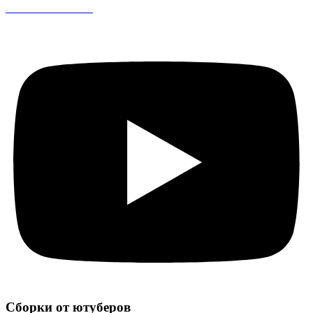
CS 1.6 DreamHack
Сборки от ютуберов