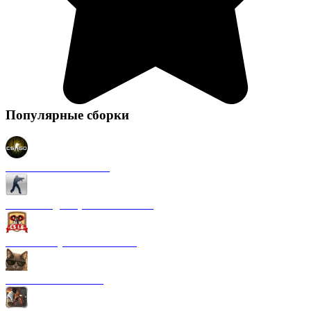
Популярные сборки
CS 1.6 в стиле CS GO
CS 1.6 Original (на Английском)
CS 1.6 от Русского мясника
CS 1.6 от Kott! Show