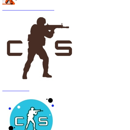
CS 1.6 Asiimov Remastered
CS 1.6 Anubis