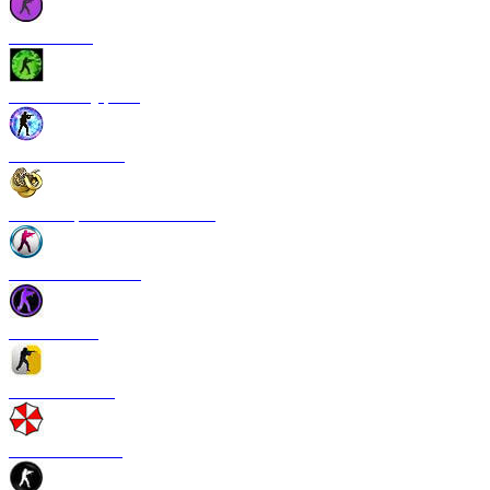
CS 1.6 Vice
CS 1.6 Камуфляж
CS 1.6 NextGen
CS 1.6 Operation Broken Fang
CS 1.6 New Breed
CS 1.6 Pulse
CS 1.6 Refresh
CS 1.6 Infection