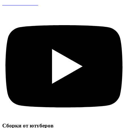
CS 1.6 DreamHack
Сборки от ютуберов