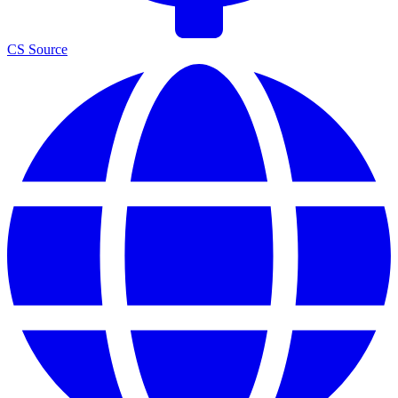
CS Source