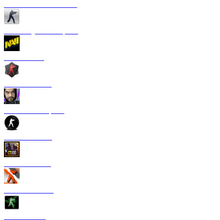
CS 1.6 от Сантехника
CS 1.6 Русская версия
CS 1.6 NaVi
CS 1.6 Zombie
CS 1.6 от Старого
CS 1.6 от TPY
CS:GO 1.6 V2
CS 1.6 Азимов
CS 1.6 Razer