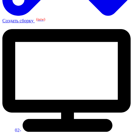
(new)
Создать сборку
02-