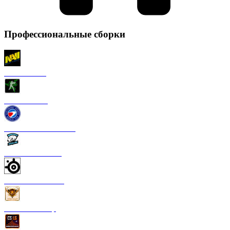
Профессиональные сборки
CS 1.6 NaVi
CS 1.6 Razer
CS 1.6 ESWC Gaming
CS 1.6 Virtus Pro
CS 1.6 SteelSeries
CS 1.6 FastCup