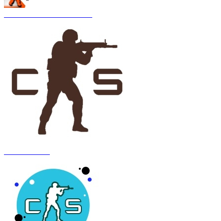
CS 1.6 Asiimov Remastered
CS 1.6 Anubis