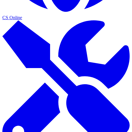
CS Online