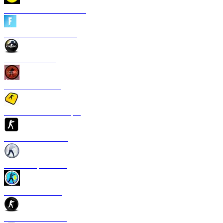
CS 1.6 Heroes of Ukraine
CS 1.6 Fortnite Edition
CS 1.6 Revision
CS 1.6 Standoff 2
Скачать CS 1.6 S1mple
CS 1.6 GTS Edition
CS 1.6 Rapid Strike
CS 1.6 Казахстан
CS 1.6 v2.0 Edition