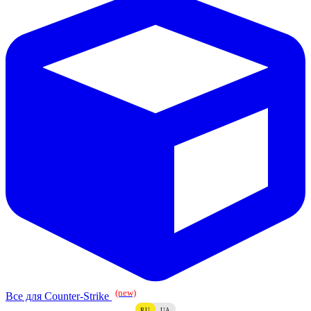
(new)
Все для Counter-Strike
RU
UA