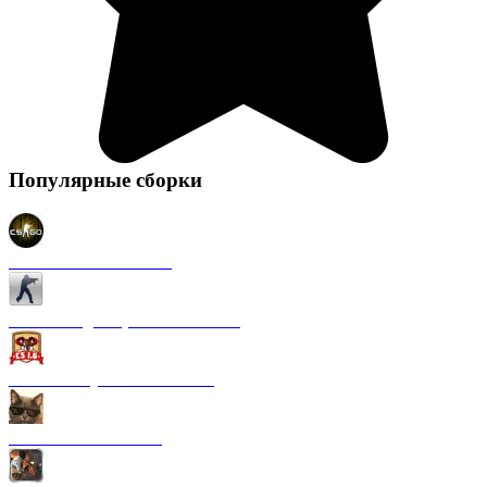
Популярные сборки
CS 1.6 в стиле CS GO
CS 1.6 Original (на Английском)
CS 1.6 от Русского мясника
CS 1.6 от Kott! Show