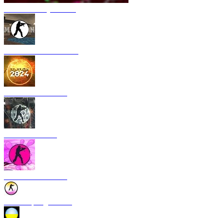
CS 1.6 Armory Xtreme
CS 1.6 Mansion Edition
CS 1.6 2024 Edition
CS 1.6 Rebellion
CS 1.6 Bubble Gum
CS 1.6 Spring Edition