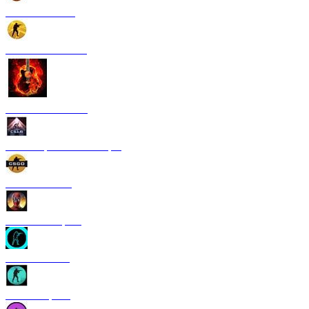
CS 1.6 Paradise
CS 1.6 Neural Net
CS 1.6 Rammstein
CS 1.6 Грезы и кошмары
CS 1.6 GO V3
CS 1.6 Deadpool
CS 1.6 TRON
CS 1.6 Riptide