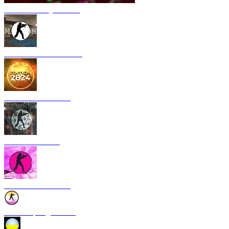
CS 1.6 Armory Xtreme
CS 1.6 Mansion Edition
CS 1.6 2024 Edition
CS 1.6 Rebellion
CS 1.6 Bubble Gum
CS 1.6 Spring Edition