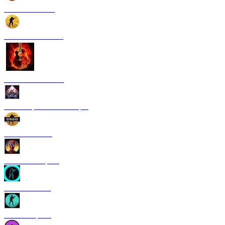
CS 1.6 Paradise
CS 1.6 Neural Net
CS 1.6 Rammstein
CS 1.6 Грезы и кошмары
CS 1.6 GO V3
CS 1.6 Deadpool
CS 1.6 TRON
CS 1.6 Riptide