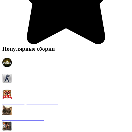
Популярные сборки
CS 1.6 в стиле CS GO
CS 1.6 Original (на Английском)
CS 1.6 от Русского мясника
CS 1.6 от Kott! Show