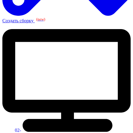
(new)
Создать сборку
02-