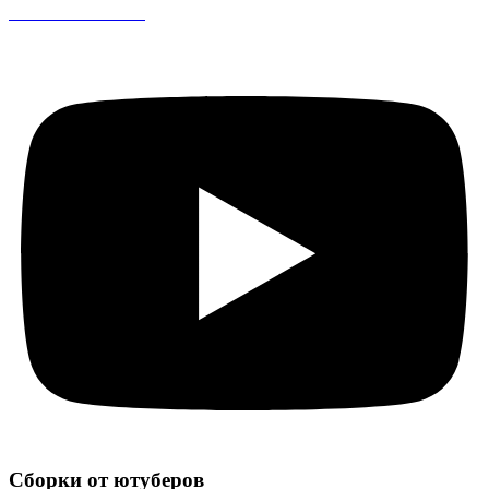
CS 1.6 DreamHack
Сборки от ютуберов