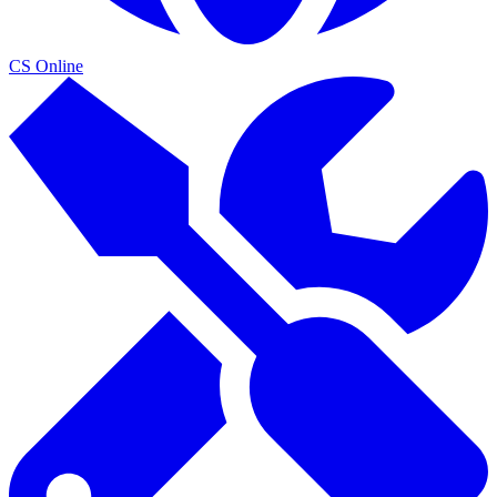
CS Online