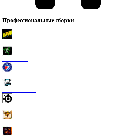
Профессиональные сборки
CS 1.6 NaVi
CS 1.6 Razer
CS 1.6 ESWC Gaming
CS 1.6 Virtus Pro
CS 1.6 SteelSeries
CS 1.6 FastCup