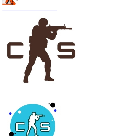
CS 1.6 Asiimov Remastered
CS 1.6 Anubis