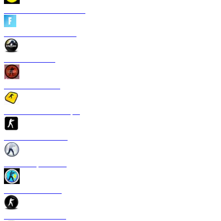
CS 1.6 Heroes of Ukraine
CS 1.6 Fortnite Edition
CS 1.6 Revision
CS 1.6 Standoff 2
Скачать CS 1.6 S1mple
CS 1.6 GTS Edition
CS 1.6 Rapid Strike
CS 1.6 Казахстан
CS 1.6 v2.0 Edition