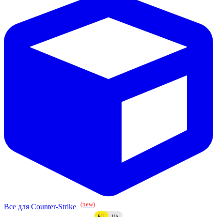
(new)
Все для Counter-Strike
RU
UA