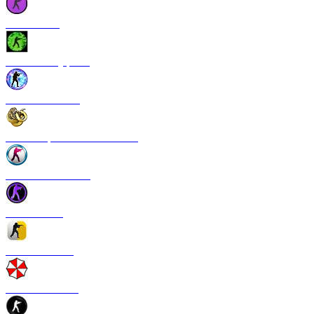
CS 1.6 Vice
CS 1.6 Камуфляж
CS 1.6 NextGen
CS 1.6 Operation Broken Fang
CS 1.6 New Breed
CS 1.6 Pulse
CS 1.6 Refresh
CS 1.6 Infection