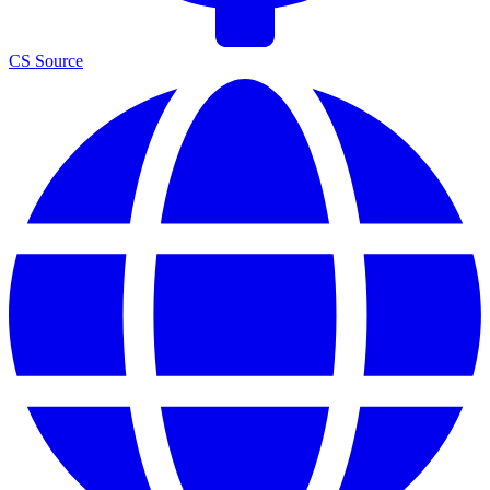
CS Source