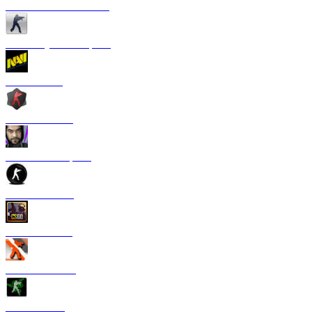
CS 1.6 от Сантехника
CS 1.6 Русская версия
CS 1.6 NaVi
CS 1.6 Zombie
CS 1.6 от Старого
CS 1.6 от TPY
CS:GO 1.6 V2
CS 1.6 Азимов
CS 1.6 Razer