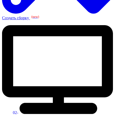
(new)
Создать сборку
02-