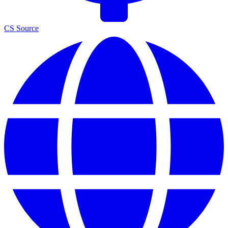
CS Source