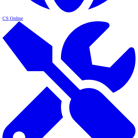
CS Online