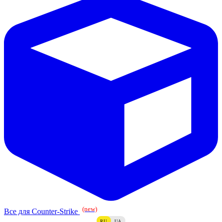
(new)
Все для Counter-Strike
RU
UA