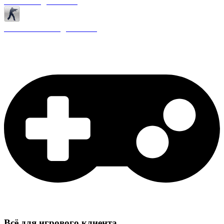
Античиты для CS 1.6
Плагины ReAPI для CS 1.6
Всё для игрового клиента