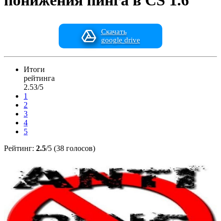
понижения пинга в CS 1.6
Скачать
google drive
Итоги
рейтинга
2.53/5
1
2
3
4
5
Рейтинг:
2.5
/5 (38 голосов)