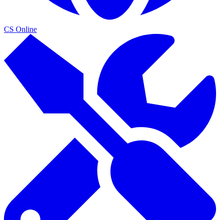
CS Online