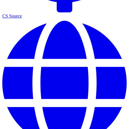
CS Source