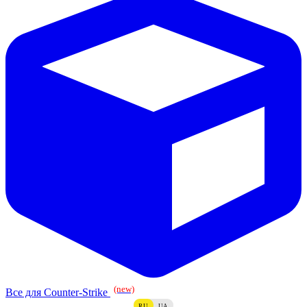
(new)
Все для Counter-Strike
RU
UA