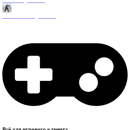
Античиты для CS 1.6
Плагины ReAPI для CS 1.6
Всё для игрового клиента