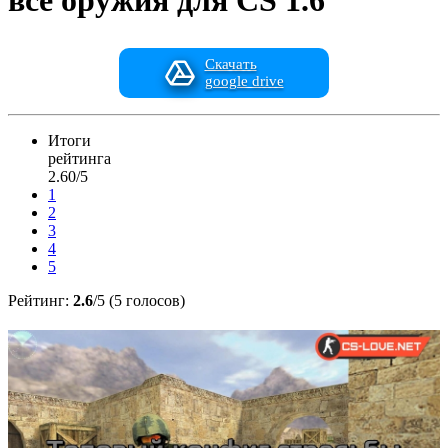
все оружия для CS 1.6
Скачать
google drive
Итоги
рейтинга
2.60/5
1
2
3
4
5
Рейтинг:
2.6
/5 (5 голосов)