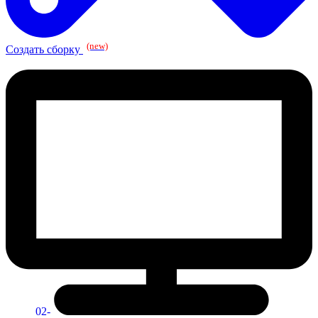
(new)
Создать сборку
02-