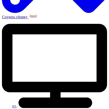
(new)
Создать сборку
02-