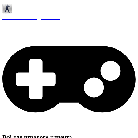
Античиты для CS 1.6
Плагины ReAPI для CS 1.6
Всё для игрового клиента