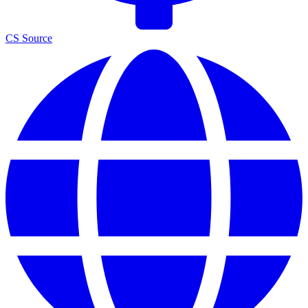
CS Source