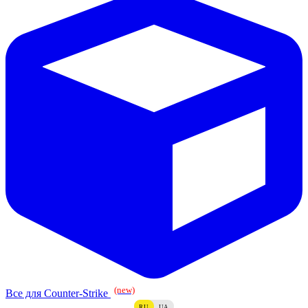
(new)
Все для Counter-Strike
RU
UA