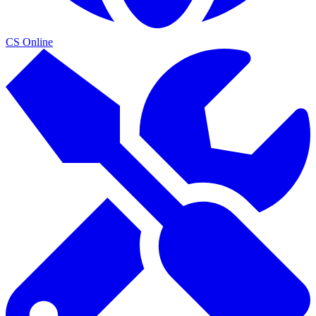
CS Online