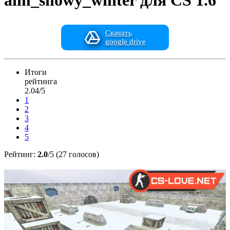
aim_snowy_winter для CS 1.6
Скачать
google drive
Итоги
рейтинга
2.04/5
1
2
3
4
5
Рейтинг:
2.0
/5 (27 голосов)