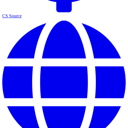
CS Source