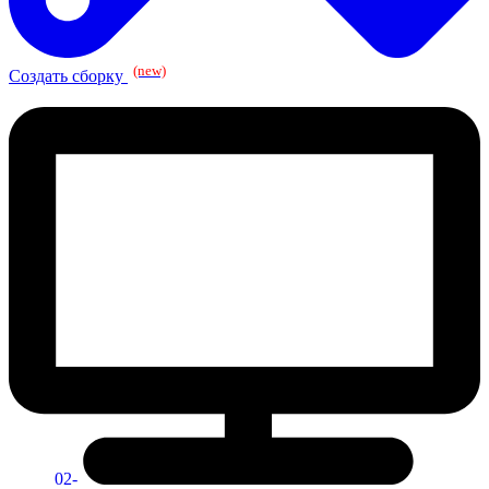
(new)
Создать сборку
02-