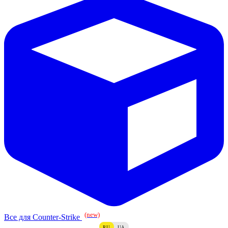
(new)
Все для Counter-Strike
RU
UA