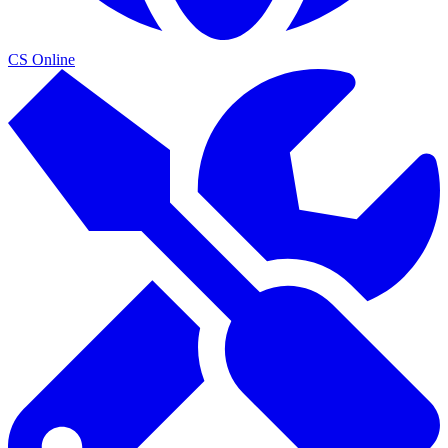
CS Online