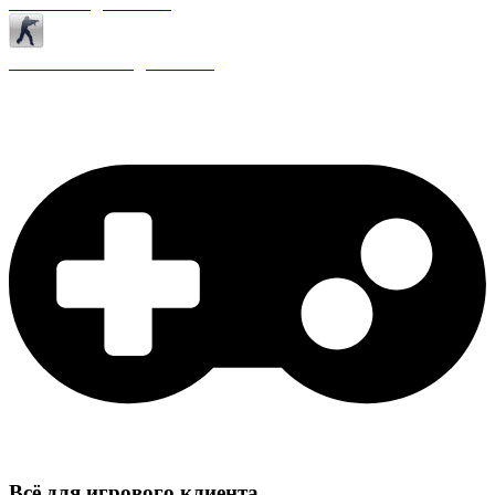
Античиты для CS 1.6
Плагины ReAPI для CS 1.6
Всё для игрового клиента