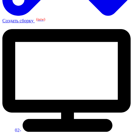
(new)
Создать сборку
02-