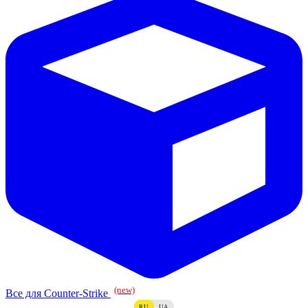
(new)
Все для Counter-Strike
RU
UA