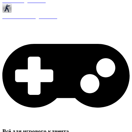
Античиты для CS 1.6
Плагины ReAPI для CS 1.6
Всё для игрового клиента