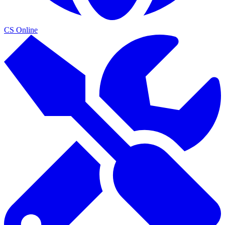
CS Online