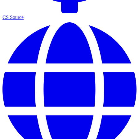
CS Source