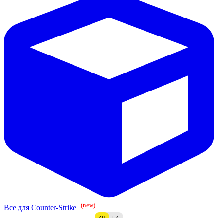
(new)
Все для Counter-Strike
RU
UA