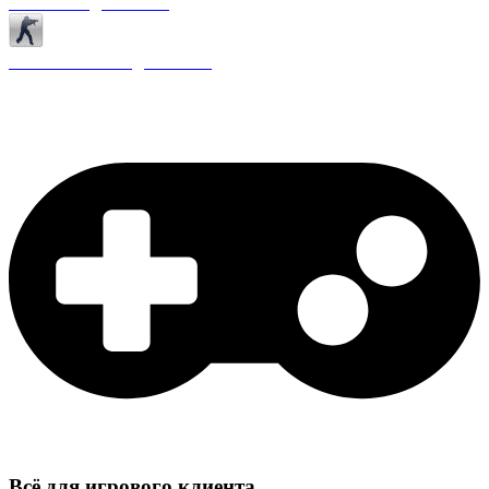
Античиты для CS 1.6
Плагины ReAPI для CS 1.6
Всё для игрового клиента