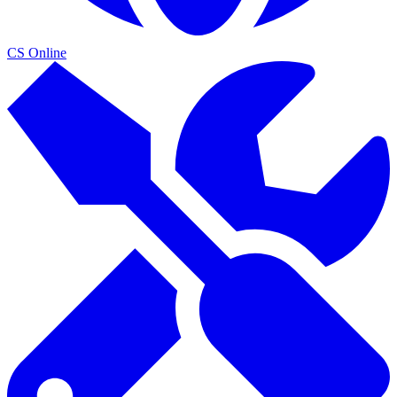
CS Online