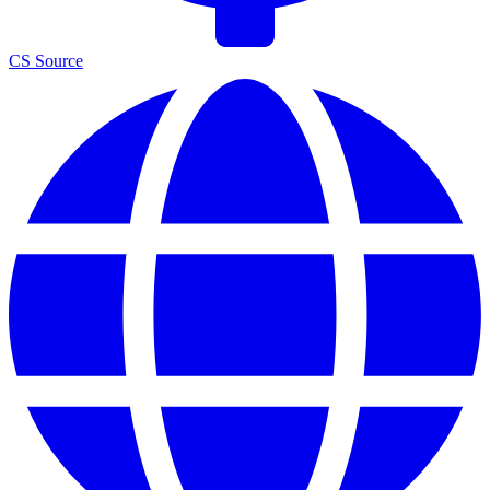
CS Source