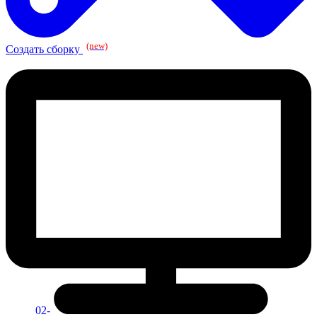
(new)
Создать сборку
02-