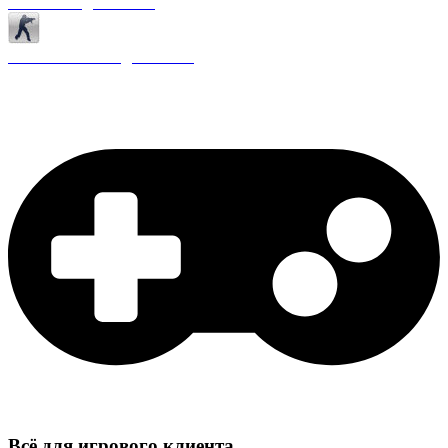
Античиты для CS 1.6
Плагины ReAPI для CS 1.6
Всё для игрового клиента