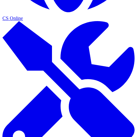
CS Online