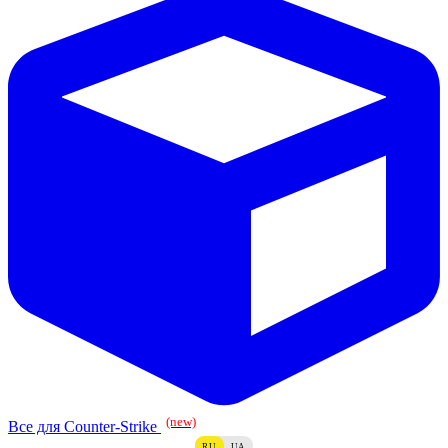
(new)
Все для Counter-Strike
RU
UA