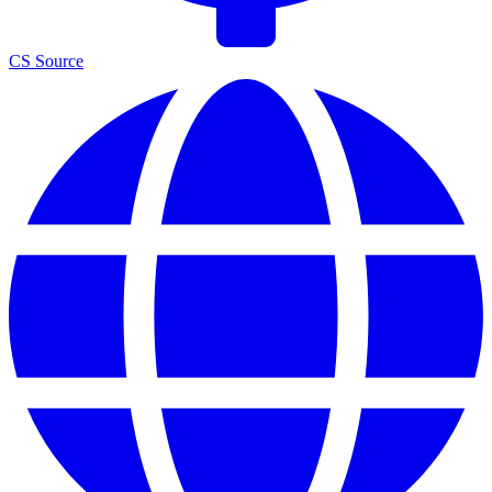
CS Source