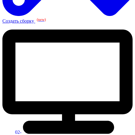
(new)
Создать сборку
02-