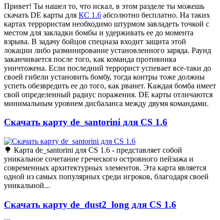
Привет! Ты нашел то, что искал, в этом разделе ты можешь
скачать DE карты для
КС 1.6
абсолютно бесплатно. На таких
картах террористам необходимо штурмом завладеть точкой с
местом для закладки бомбы и удерживать ее до момента
взрыва. В задачу бойцов спецназа входит защита этой
локации либо разминирование установленного заряда. Раунд
заканчивается после того, как команда противника
уничтожена. Если последний террорист успевает все-таки до
своей гибели установить бомбу, тогда контры тоже должны
успеть обезвредить ее до того, как рванет. Каждая бомба имеет
свой определенный радиус поражения. DE карты отличаются
минимальным уровнем дисбаланса между двумя командами.
Скачать карту de_santorini для CS 1.6
🌳 Карта de_santorini для CS 1.6 - представляет собой
уникальное сочетание греческого островного пейзажа и
современных архитектурных элементов. Эта карта является
одной из самых популярных среди игроков, благодаря своей
уникальной...
Скачать карту de_dust2_long для CS 1.6