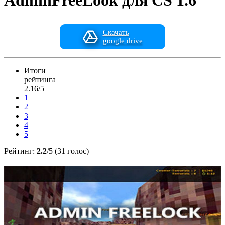
AdminFreeLook для CS 1.6
Скачать
google drive
Итоги
рейтинга
2.16/5
1
2
3
4
5
Рейтинг:
2.2
/5 (31 голос)