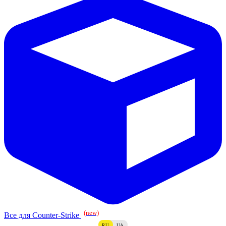
(new)
Все для Counter-Strike
RU
UA