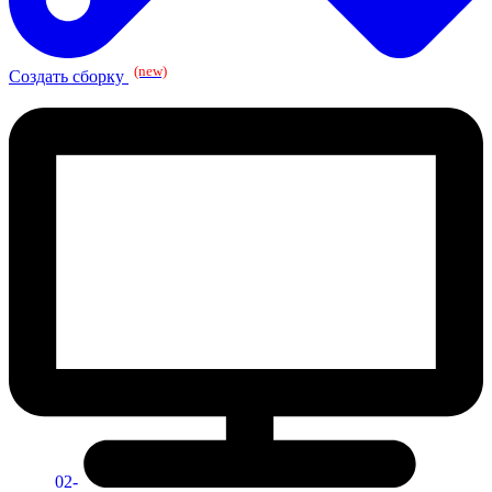
(new)
Создать сборку
02-