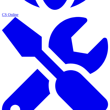
CS Online