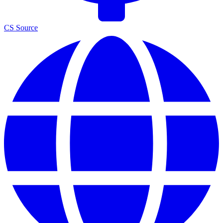
CS Source