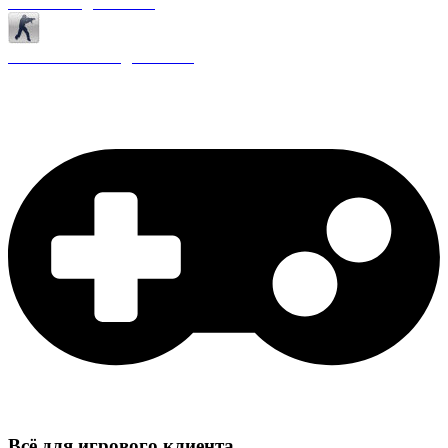
Античиты для CS 1.6
Плагины ReAPI для CS 1.6
Всё для игрового клиента