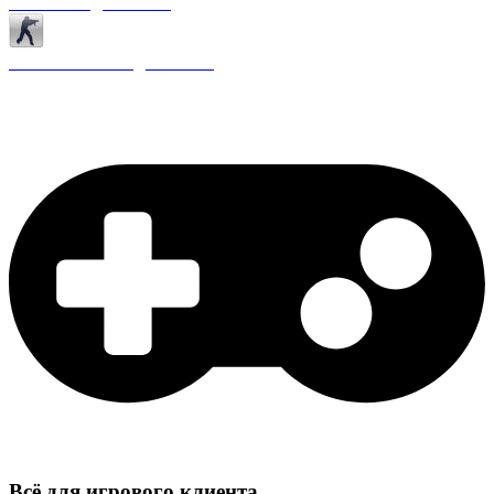
Античиты для CS 1.6
Плагины ReAPI для CS 1.6
Всё для игрового клиента