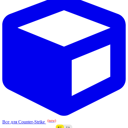
(new)
Все для Counter-Strike
RU
UA