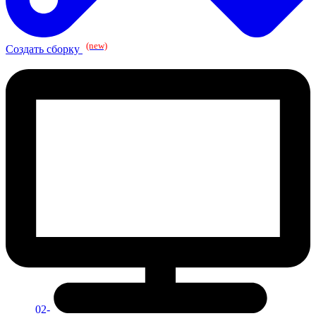
(new)
Создать сборку
02-