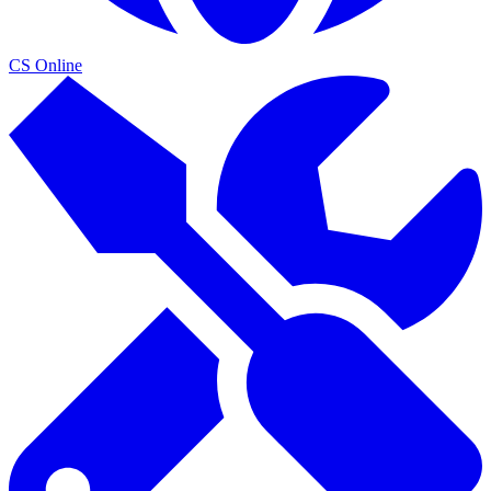
CS Online