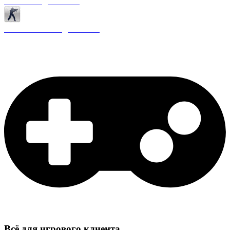
Античиты для CS 1.6
Плагины ReAPI для CS 1.6
Всё для игрового клиента