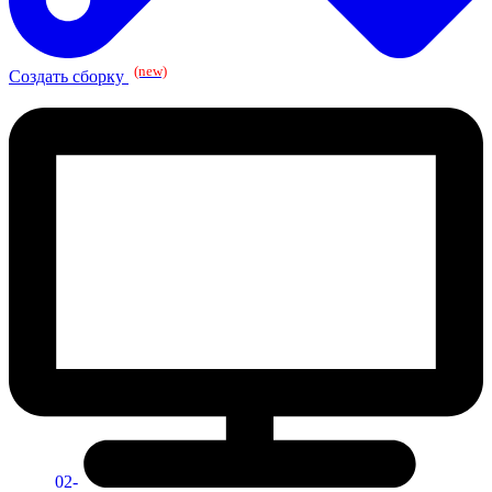
(new)
Создать сборку
02-