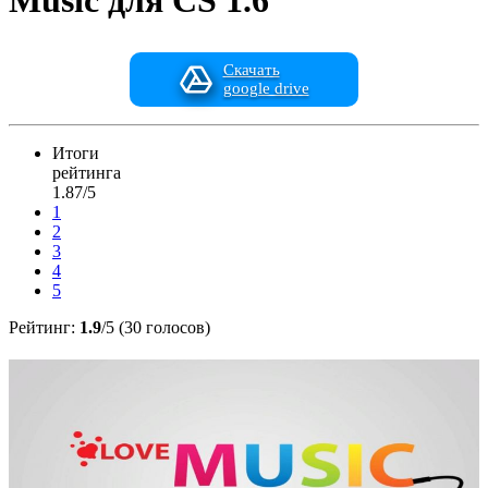
Music для CS 1.6
Скачать
google drive
Итоги
рейтинга
1.87/5
1
2
3
4
5
Рейтинг:
1.9
/5 (30 голосов)