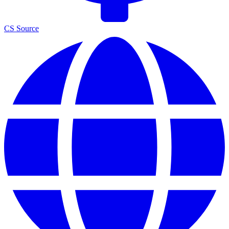
CS Source