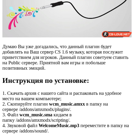
Думаю Вы уже догадались, что данный плагин будет
добавлять на Ваш сервер CS 1.6 музыку, которая послужит
приветствием для игроков. Данный плагин советуем ставить
на Public сервере. Приятной вам игры и побольше
позитивных эмоций.
Инструкция по установке:
1. Скачать архив с нашего сайта и распаковать на удобное
место на вашем компьютере;
2. Скопируйте плагин
wcm_music.amxx
в папку на
сервере /addons/amxmodx/plugins/.
3. Файл
wcm_music.sma
кидаем в
папку /addons/amxmodx/scripting/.
4. Звуковой файл
WelcomeMusic.mp3
переместите в папку на
сервере /addons/sound/.