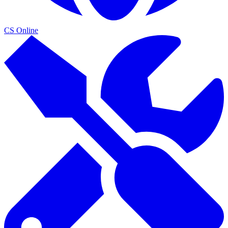
CS Online