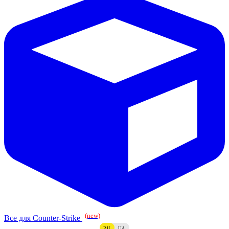
(new)
Все для Counter-Strike
RU
UA