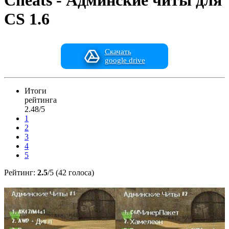
Cheats - Админские читы для
CS 1.6
Скачать
google drive
Итоги
рейтинга
2.48/5
1
2
3
4
5
Рейтинг:
2.5
/5 (42 голоса)