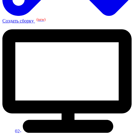
(new)
Создать сборку
02-