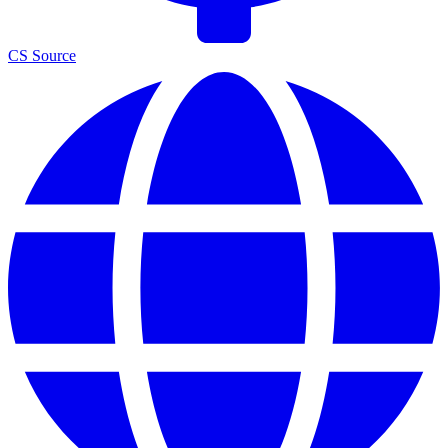
CS Source