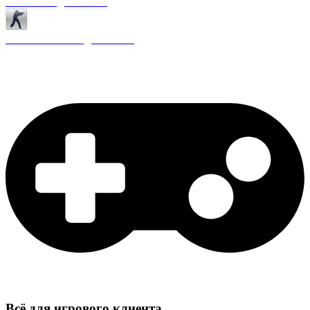
Античиты для CS 1.6
Плагины ReAPI для CS 1.6
Всё для игрового клиента