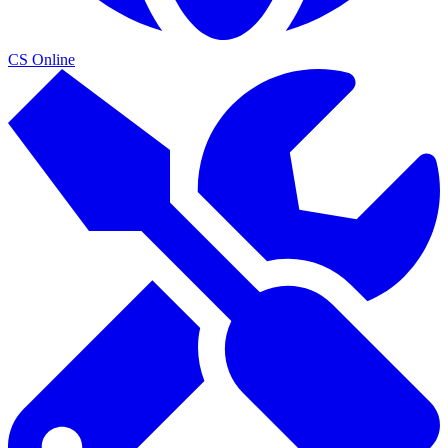
CS Online