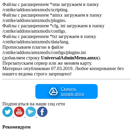
Файлы с расширением *sma загружаем в папку
/cstrike/addons/amxmodx/scripting.
Файлы с расширением *amxx загружаем в папку
/cstrike/addons/amxmodx/plugins.
Файлы с расширением *cfg, ini загружаем в папку
/cstrike/addons/amxmodx/configs.
Файлы с расширением *txt загружаем в папку
/cstrike/addons/amxmodx/data/lang.
Прописываем плагин в файле
/cstrike/addons/amxmodx/configs/plugins.ini
(добавляем строку
UniversalAdminMenu.amxx
).
Перезапускаем сервер или же меняем карту.
Материал опубликован 07.03.2019. Любое копирование без
нашего ведома строго запрещено!
Скачать
google drive
Подписаться на наши соц сети
Рекомендуем