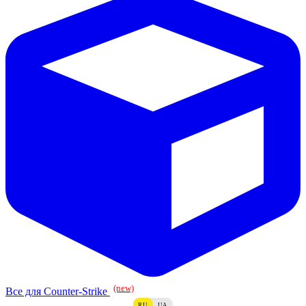
(new)
Все для Counter-Strike
RU
UA