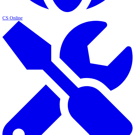
CS Online