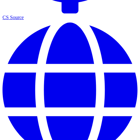
CS Source