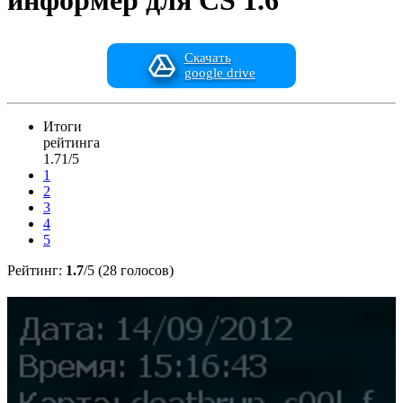
информер для CS 1.6
Скачать
google drive
Итоги
рейтинга
1.71/5
1
2
3
4
5
Рейтинг:
1.7
/5 (28 голосов)