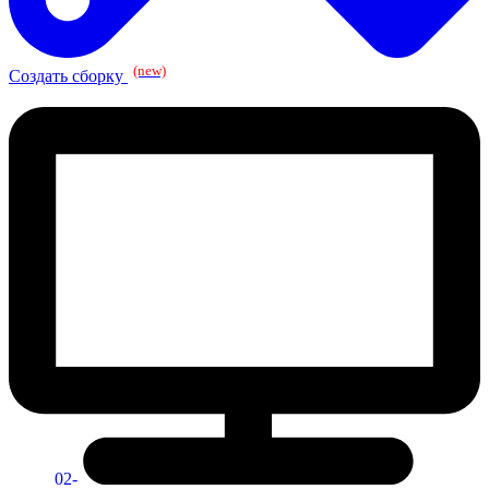
(new)
Создать сборку
02-