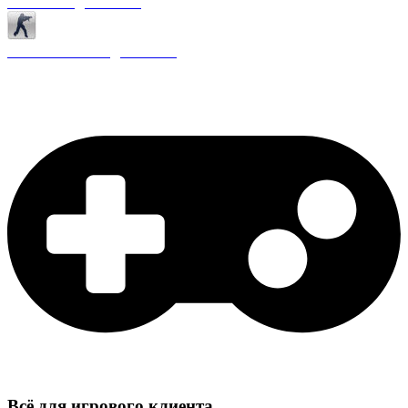
Античиты для CS 1.6
Плагины ReAPI для CS 1.6
Всё для игрового клиента