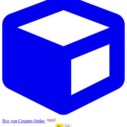
(new)
Все для Counter-Strike
RU
UA