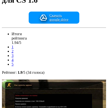
для CS 1.6
Скачать
google drive
Итоги
рейтинга
1.94/5
1
2
3
4
5
Рейтинг:
1.9
/5 (34 голоса)