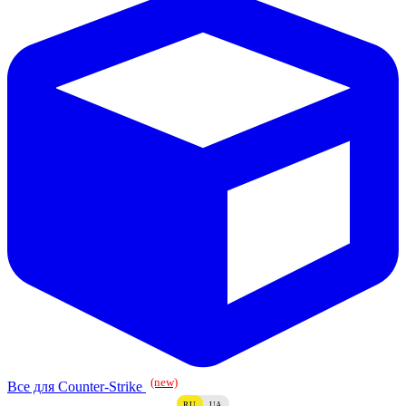
(new)
Все для Counter-Strike
RU
UA