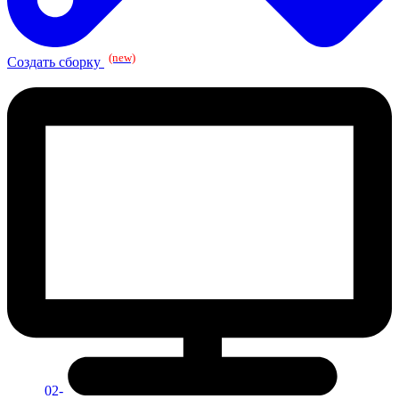
(new)
Создать сборку
02-