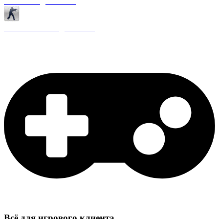
Античиты для CS 1.6
Плагины ReAPI для CS 1.6
Всё для игрового клиента