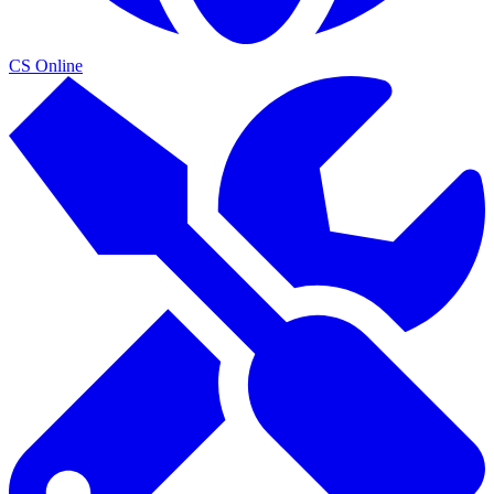
CS Online