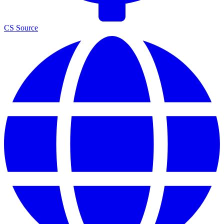
CS Source