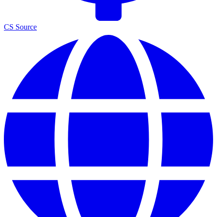
CS Source