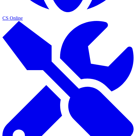
CS Online