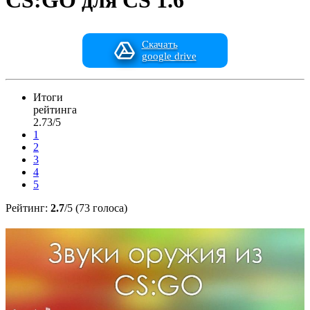
CS:GO для CS 1.6
Скачать
google drive
Итоги
рейтинга
2.73/5
1
2
3
4
5
Рейтинг:
2.7
/5 (73 голоса)