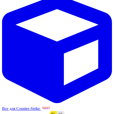
(new)
Все для Counter-Strike
RU
UA