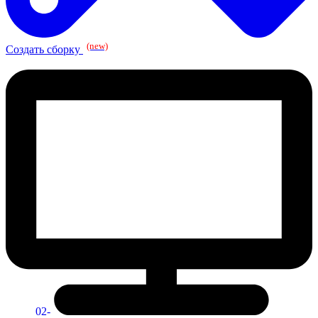
(new)
Создать сборку
02-