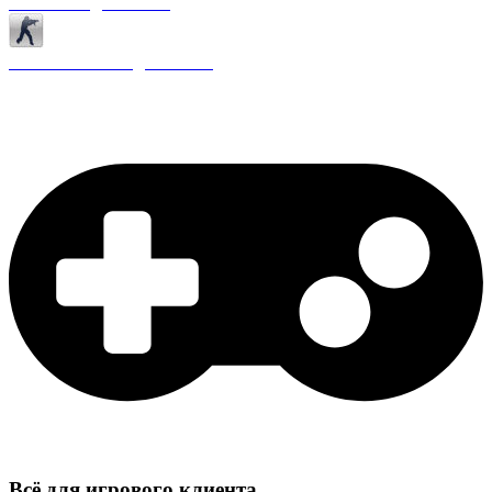
Античиты для CS 1.6
Плагины ReAPI для CS 1.6
Всё для игрового клиента