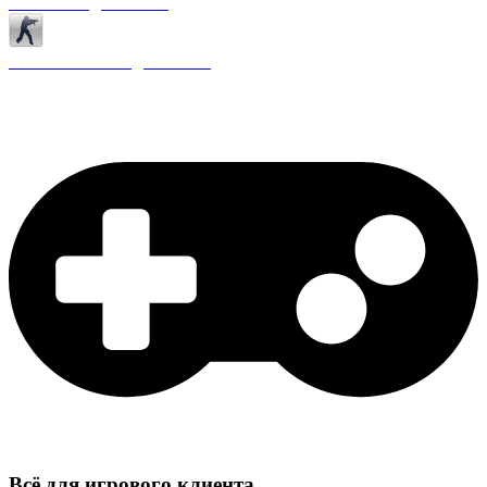
Античиты для CS 1.6
Плагины ReAPI для CS 1.6
Всё для игрового клиента