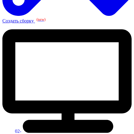
(new)
Создать сборку
02-