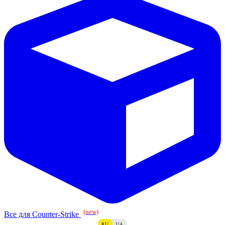
(new)
Все для Counter-Strike
RU
UA