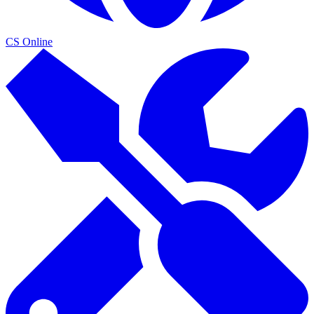
CS Online