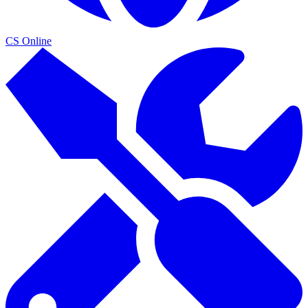
CS Online