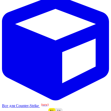
(new)
Все для Counter-Strike
RU
UA