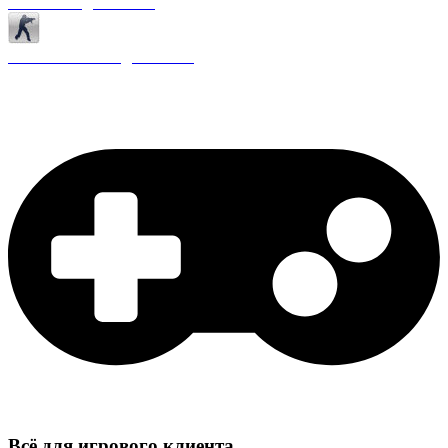
Античиты для CS 1.6
Плагины ReAPI для CS 1.6
Всё для игрового клиента