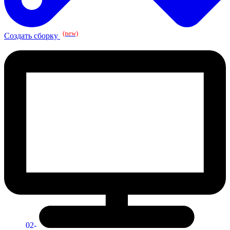
(new)
Создать сборку
02-