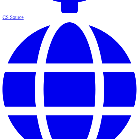
CS Source