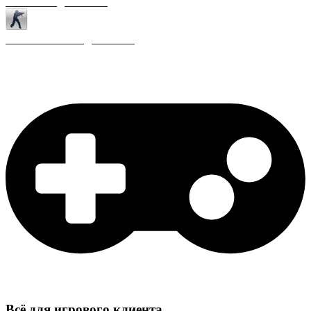
Античиты для CS 1.6
Плагины ReAPI для CS 1.6
Всё для игрового клиента