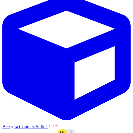
(new)
Все для Counter-Strike
RU
UA