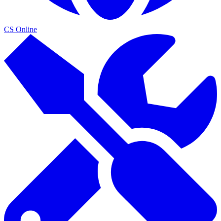
CS Online