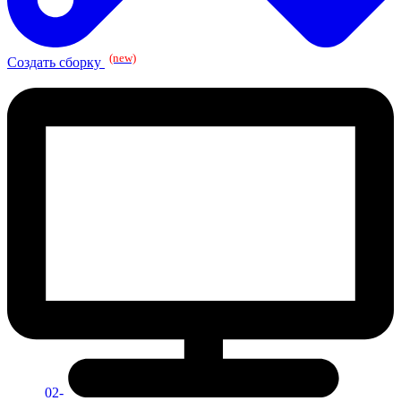
(new)
Создать сборку
02-