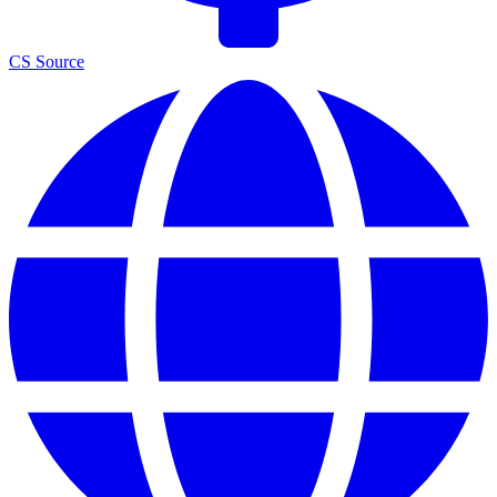
CS Source