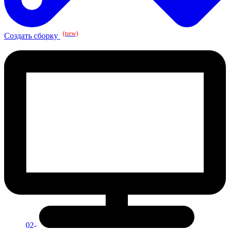
(new)
Создать сборку
02-