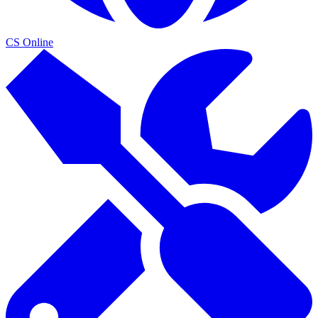
CS Online