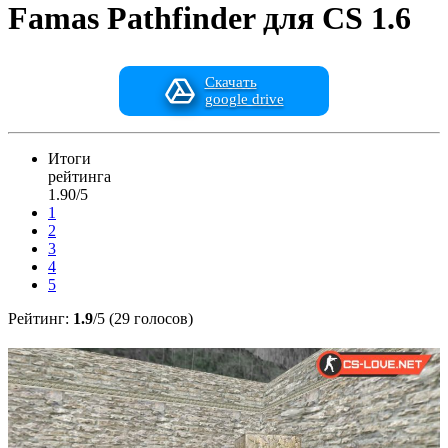
Famas Pathfinder для CS 1.6
Скачать
google drive
Итоги
рейтинга
1.90/5
1
2
3
4
5
Рейтинг:
1.9
/5 (29 голосов)