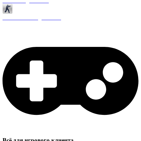
Античиты для CS 1.6
Плагины ReAPI для CS 1.6
Всё для игрового клиента