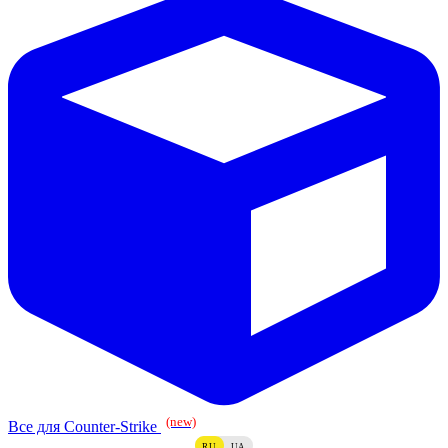
(new)
Все для Counter-Strike
RU
UA