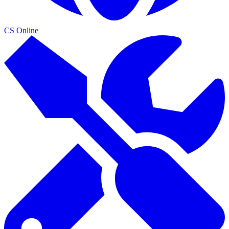
CS Online