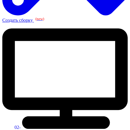
(new)
Создать сборку
02-