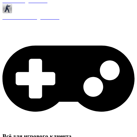
Античиты для CS 1.6
Плагины ReAPI для CS 1.6
Всё для игрового клиента