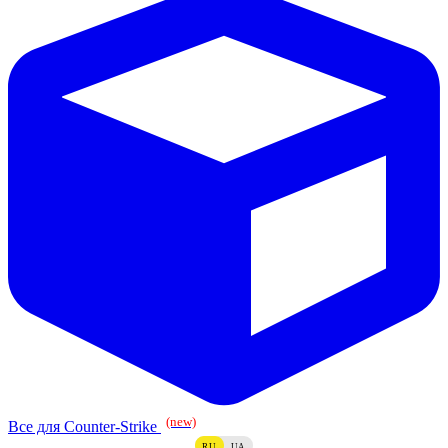
(new)
Все для Counter-Strike
RU
UA