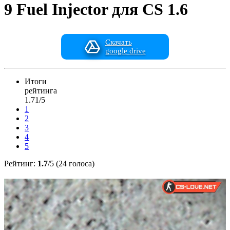
9 Fuel Injector для CS 1.6
Скачать
google drive
Итоги
рейтинга
1.71/5
1
2
3
4
5
Рейтинг:
1.7
/5 (24 голоса)