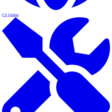
CS Online