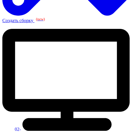
(new)
Создать сборку
02-