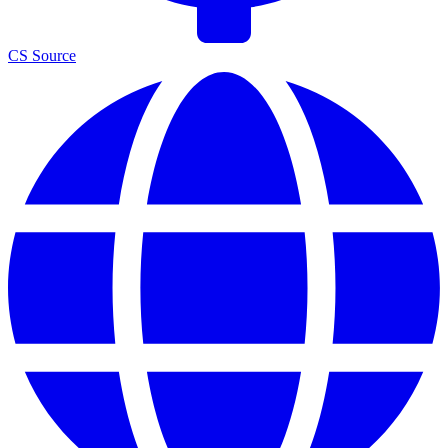
CS Source