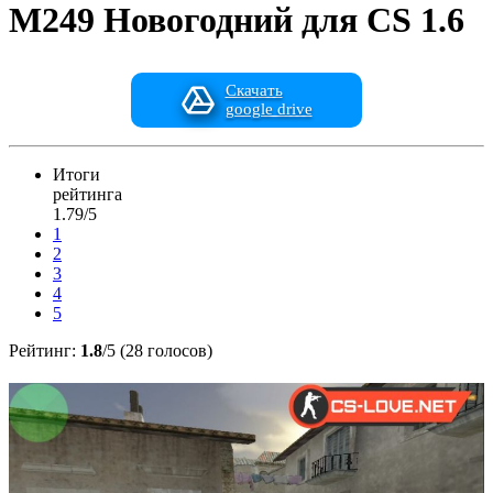
M249 Новогодний для CS 1.6
Скачать
google drive
Итоги
рейтинга
1.79/5
1
2
3
4
5
Рейтинг:
1.8
/5 (28 голосов)