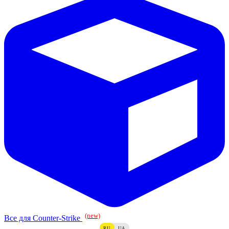
(new)
Все для Counter-Strike
RU
UA