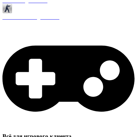
Античиты для CS 1.6
Плагины ReAPI для CS 1.6
Всё для игрового клиента