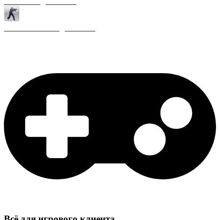
Античиты для CS 1.6
Плагины ReAPI для CS 1.6
Всё для игрового клиента