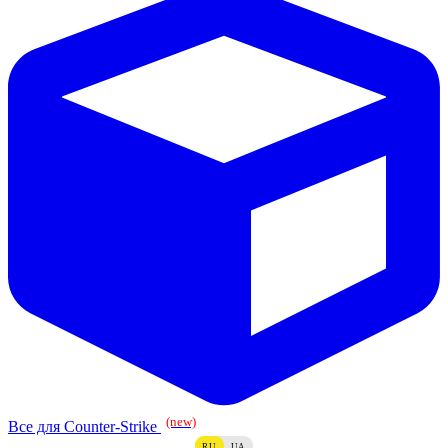
(new)
Все для Counter-Strike
RU
UA