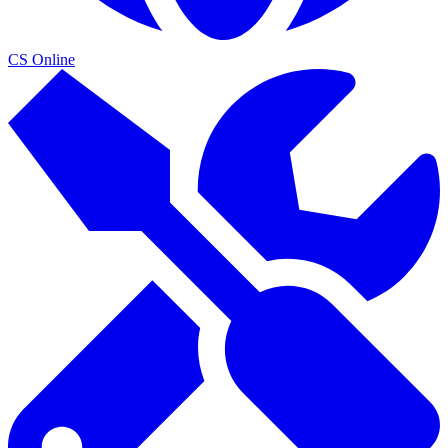
CS Online