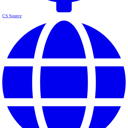
CS Source