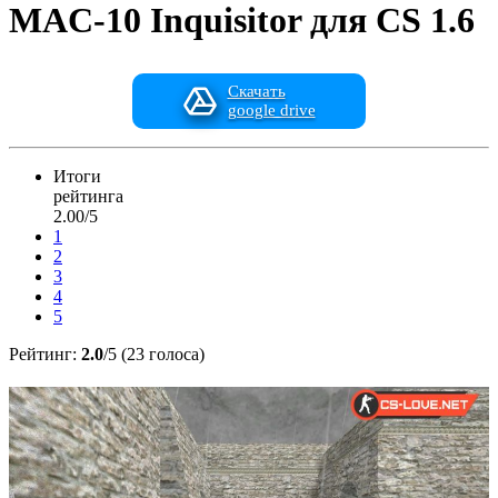
MAC-10 Inquisitor для CS 1.6
Скачать
google drive
Итоги
рейтинга
2.00/5
1
2
3
4
5
Рейтинг:
2.0
/5 (23 голоса)