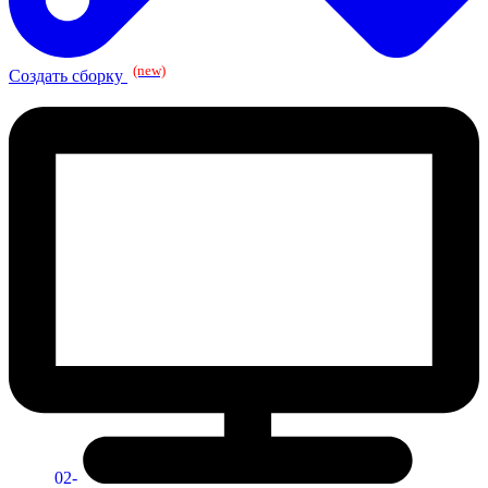
(new)
Создать сборку
02-