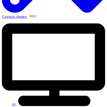
(new)
Создать сборку
02-