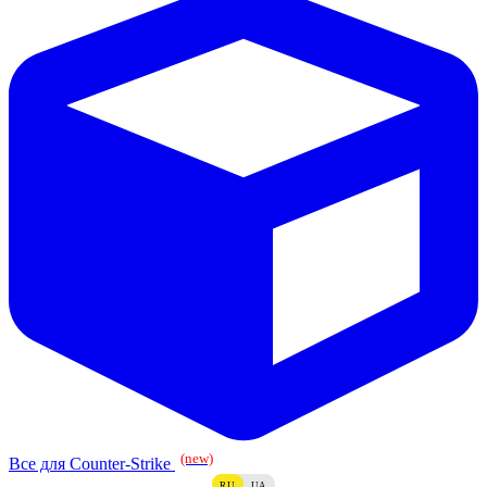
(new)
Все для Counter-Strike
RU
UA