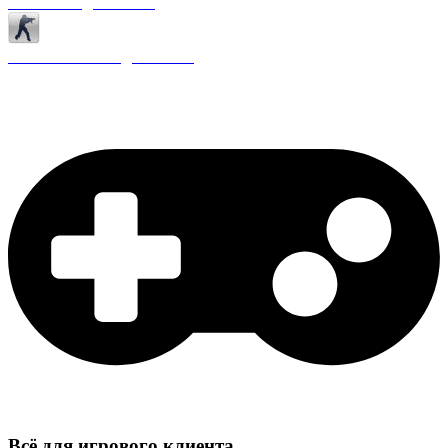
Античиты для CS 1.6
Плагины ReAPI для CS 1.6
Всё для игрового клиента