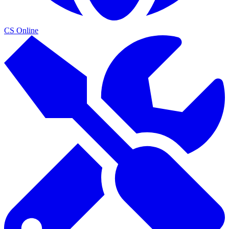
CS Online