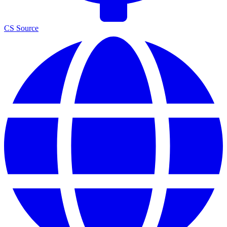
CS Source