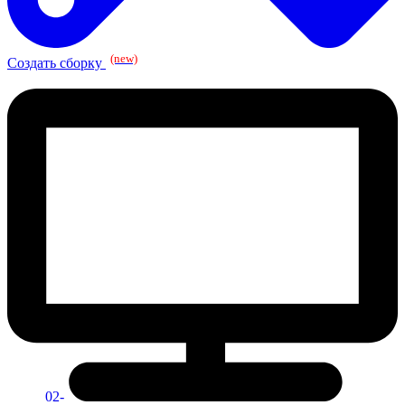
(new)
Создать сборку
02-