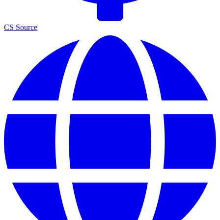
CS Source