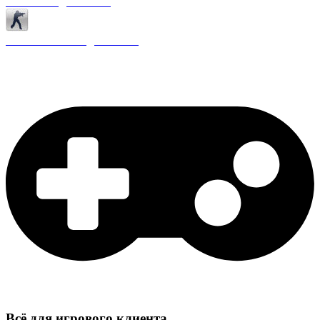
Античиты для CS 1.6
Плагины ReAPI для CS 1.6
Всё для игрового клиента