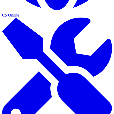
CS Online