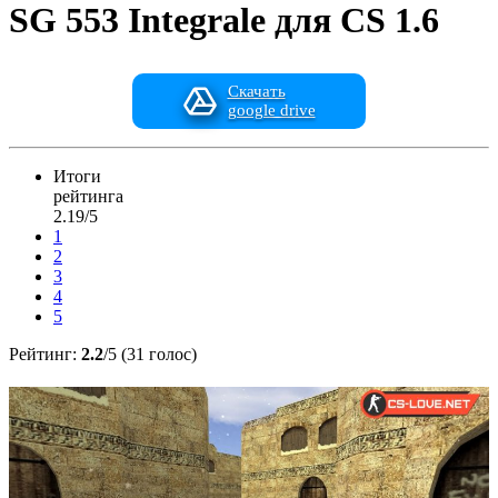
SG 553 Integrale для CS 1.6
Скачать
google drive
Итоги
рейтинга
2.19/5
1
2
3
4
5
Рейтинг:
2.2
/5 (31 голос)