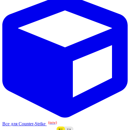
(new)
Все для Counter-Strike
RU
UA