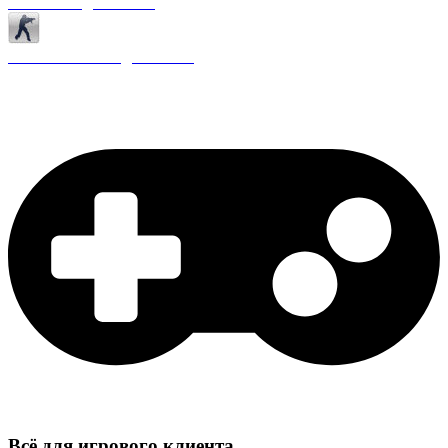
Античиты для CS 1.6
Плагины ReAPI для CS 1.6
Всё для игрового клиента