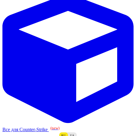
(new)
Все для Counter-Strike
RU
UA