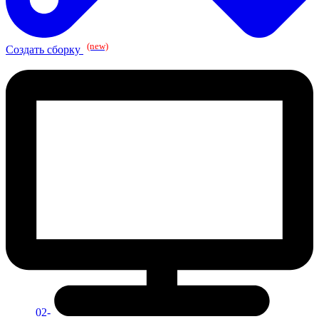
(new)
Создать сборку
02-