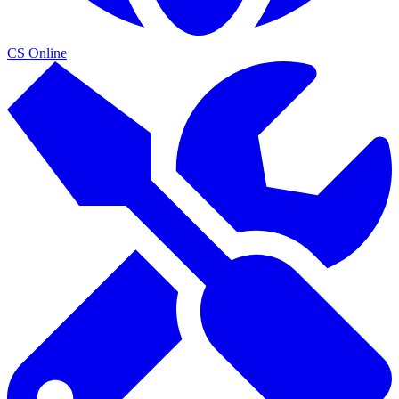
CS Online