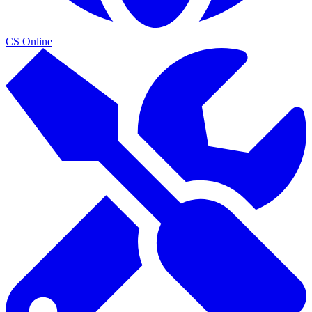
CS Online