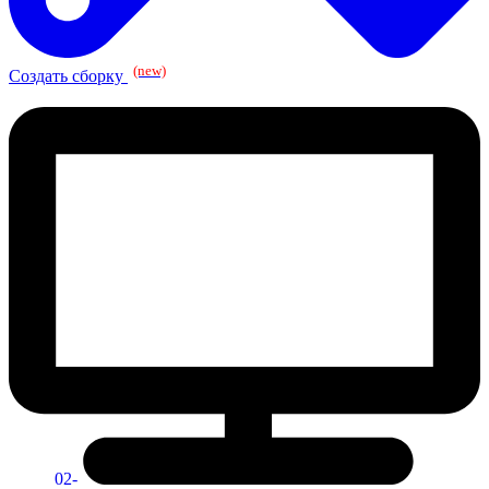
(new)
Создать сборку
02-