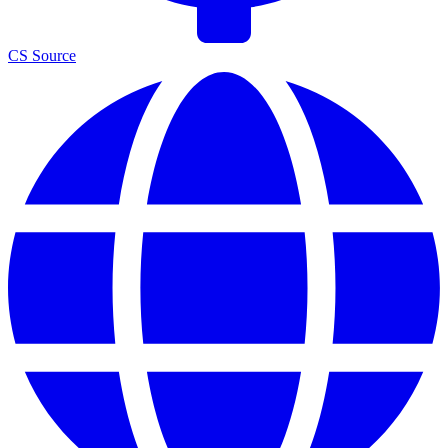
CS Source