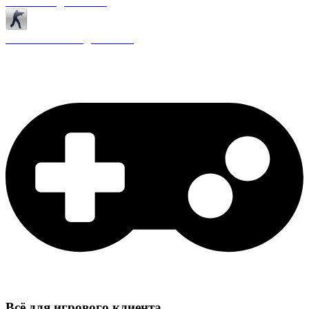
Античиты для CS 1.6
Плагины ReAPI для CS 1.6
Всё для игрового клиента