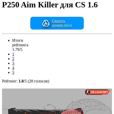
P250 Aim Killer для CS 1.6
Скачать
google drive
Итоги
рейтинга
1.79/5
1
2
3
4
5
Рейтинг:
1.8
/5 (28 голосов)