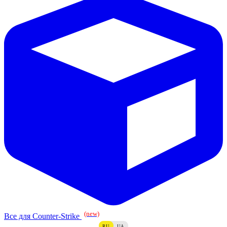
(new)
Все для Counter-Strike
RU
UA