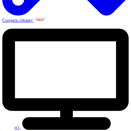
(new)
Создать сборку
02-