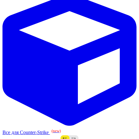
(new)
Все для Counter-Strike
RU
UA