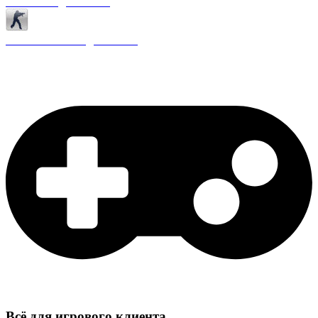
Античиты для CS 1.6
Плагины ReAPI для CS 1.6
Всё для игрового клиента