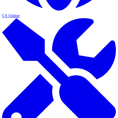
CS Online