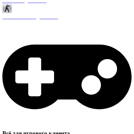
Античиты для CS 1.6
Плагины ReAPI для CS 1.6
Всё для игрового клиента