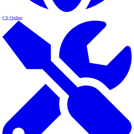
CS Online