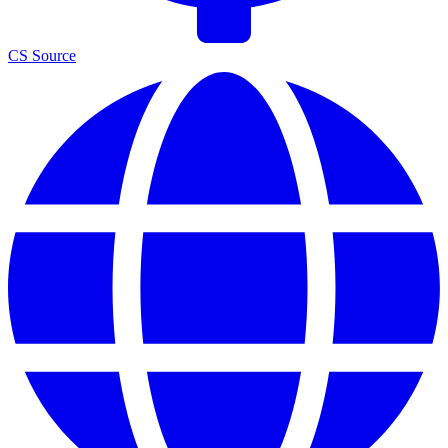
CS Source