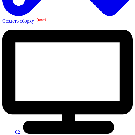
(new)
Создать сборку
02-