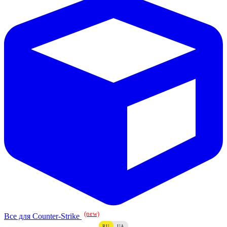
(new)
Все для Counter-Strike
RU
UA