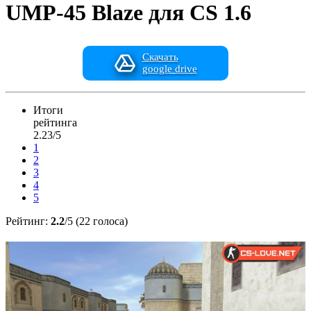
UMP-45 Blaze для CS 1.6
Скачать
google drive
Итоги
рейтинга
2.23/5
1
2
3
4
5
Рейтинг:
2.2
/5 (22 голоса)