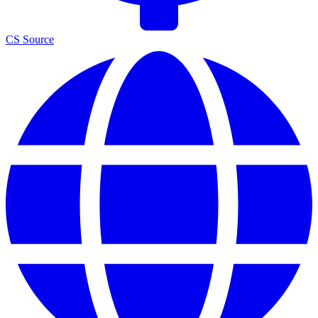
CS Source