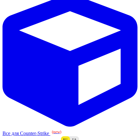
(new)
Все для Counter-Strike
RU
UA