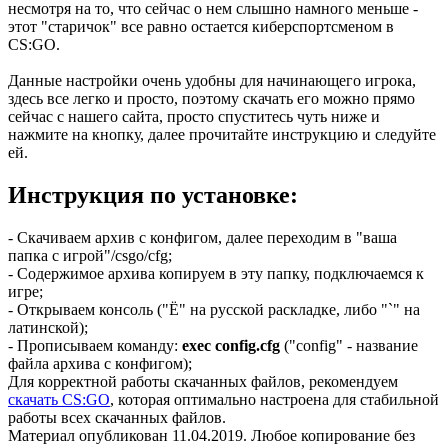
несмотря на то, что сейчас о нем слышно намного меньше -
этот "старичок" все равно остается киберспортсменом в
CS:GO.
Данные настройки очень удобны для начинающего игрока,
здесь все легко и просто, поэтому скачать его можно прямо
сейчас с нашего сайта, просто спуститесь чуть ниже и
нажмите на кнопку, далее прочитайте инструкцию и следуйте
ей.
Инструкция по установке:
- Скачиваем архив с конфигом, далее переходим в "ваша
папка с игрой"/csgo/cfg;
- Содержимое архива копируем в эту папку, подключаемся к
игре;
- Открываем консоль ("Ё" на русской раскладке, либо "`" на
латинской);
- Прописываем команду:
exec config.cfg
("config" - название
файла архива с конфигом);
Для корректной работы скачанных файлов, рекомендуем
скачать CS:GO
, которая оптимально настроена для стабильной
работы всех скачанных файлов.
Материал опубликован 11.04.2019. Любое копирование без