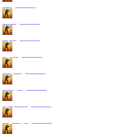
GUI для CS:GO
Патчи для CS:GO
Карты для CS:GO
Радары для CS:GO
Конфиги для CS:GO
Текстуры для CS:GO
Программы для CS:GO
Модели рук для CS:GO