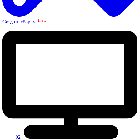
(new)
Создать сборку
02-