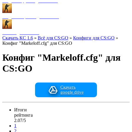
Модели оружия для CS:GO
Модели игроков для CS:GO
Разное для CS:GO
Скачать КС 1.6
»
Всё для CS:GO
»
Конфиги для CS:GO
»
Конфиг "Markeloff.cfg" для CS:GO
Конфиг "Markeloff.cfg" для
CS:GO
Скачать
google drive
Итоги
рейтинга
2.07/5
1
2