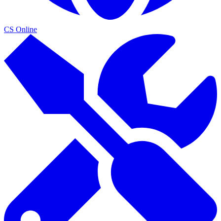
CS Online