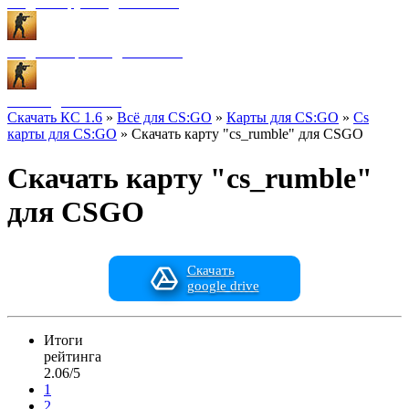
Модели оружия для CS:GO
Модели игроков для CS:GO
Разное для CS:GO
Скачать КС 1.6
»
Всё для CS:GO
»
Карты для CS:GO
»
Cs
карты для CS:GO
» Скачать карту "cs_rumble" для CSGO
Скачать карту "cs_rumble"
для CSGO
Скачать
google drive
Итоги
рейтинга
2.06/5
1
2