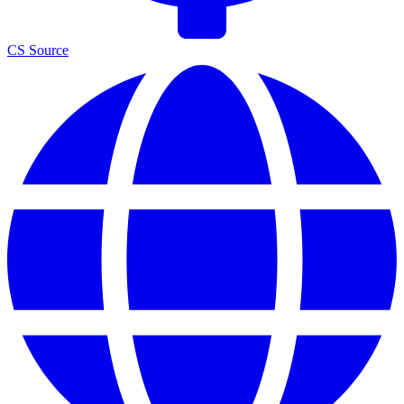
CS Source