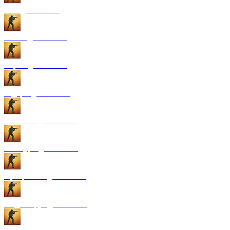
GUI для CS:GO
Патчи для CS:GO
Карты для CS:GO
Радары для CS:GO
Конфиги для CS:GO
Текстуры для CS:GO
Программы для CS:GO
Модели рук для CS:GO