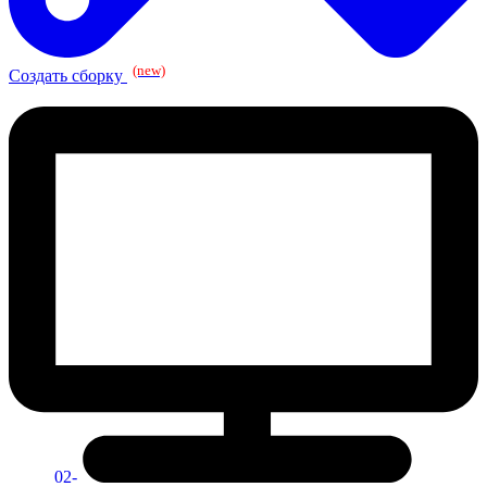
(new)
Создать сборку
02-