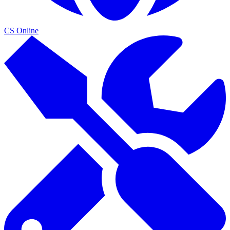
CS Online