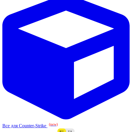
(new)
Все для Counter-Strike
RU
UA