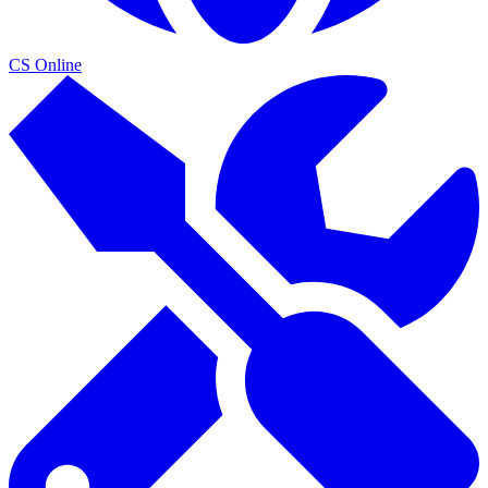
CS Online