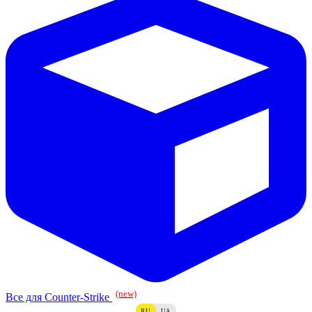
(new)
Все для Counter-Strike
RU
UA