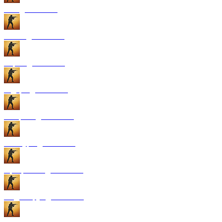
GUI для CS:GO
Патчи для CS:GO
Карты для CS:GO
Радары для CS:GO
Конфиги для CS:GO
Текстуры для CS:GO
Программы для CS:GO
Модели рук для CS:GO