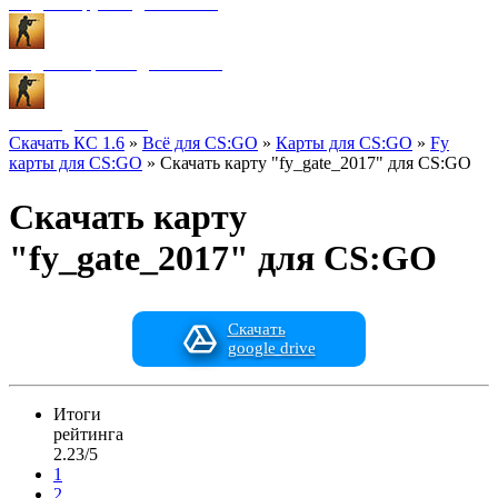
Модели оружия для CS:GO
Модели игроков для CS:GO
Разное для CS:GO
Скачать КС 1.6
»
Всё для CS:GO
»
Карты для CS:GO
»
Fy
карты для CS:GO
» Скачать карту "fy_gate_2017" для CS:GO
Скачать карту
"fy_gate_2017" для CS:GO
Скачать
google drive
Итоги
рейтинга
2.23/5
1
2