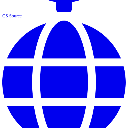
CS Source