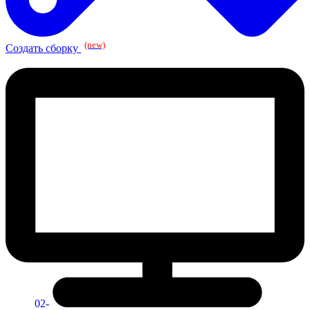
(new)
Создать сборку
02-