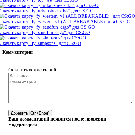
Скачать карту "fy_urbanstreets_b8" для CS:GO
Скачать карту "fy_western_v1 (ALL BREAKABLE)" для CS:GO
Скачать карту "fy_sandfun_csgo" для CS:GO
Скачать карту "fy_simpsons" для CS:GO
Комментарии
Оставить комментарий
Добавить [Ctrl+Enter]
Ваш комментарий появится после проверки
модератором