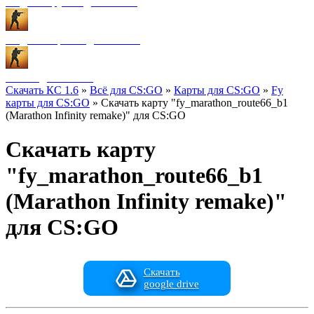
Модели оружия для CS:GO
Модели игроков для CS:GO
Разное для CS:GO
Скачать КС 1.6
»
Всё для CS:GO
»
Карты для CS:GO
»
Fy
карты для CS:GO
» Скачать карту "fy_marathon_route66_b1
(Marathon Infinity remake)" для CS:GO
Скачать карту
"fy_marathon_route66_b1
(Marathon Infinity remake)"
для CS:GO
Скачать
google drive