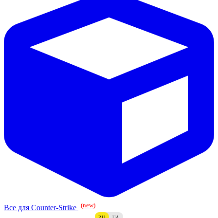
(new)
Все для Counter-Strike
RU
UA