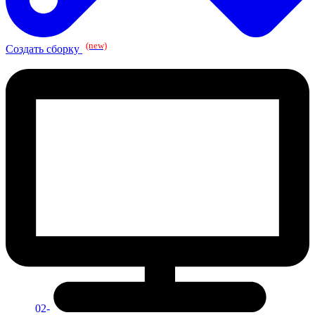
(new)
Создать сборку
02-