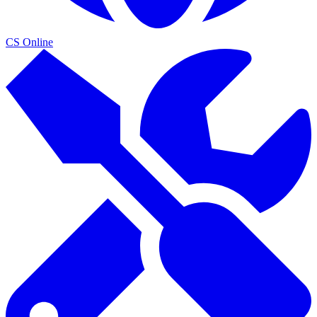
CS Online