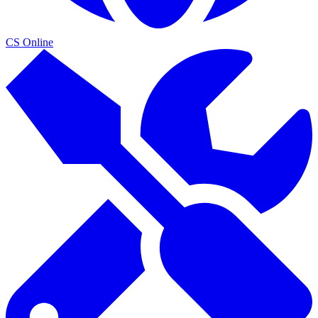
CS Online