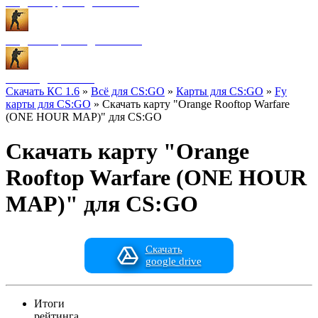
Модели оружия для CS:GO
Модели игроков для CS:GO
Разное для CS:GO
Скачать КС 1.6
»
Всё для CS:GO
»
Карты для CS:GO
»
Fy
карты для CS:GO
» Скачать карту "Orange Rooftop Warfare
(ONE HOUR MAP)" для CS:GO
Скачать карту "Orange
Rooftop Warfare (ONE HOUR
MAP)" для CS:GO
Скачать
google drive
Итоги
рейтинга