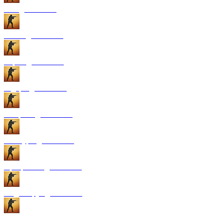
GUI для CS:GO
Патчи для CS:GO
Карты для CS:GO
Радары для CS:GO
Конфиги для CS:GO
Текстуры для CS:GO
Программы для CS:GO
Модели рук для CS:GO