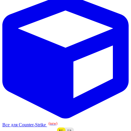
(new)
Все для Counter-Strike
RU
UA