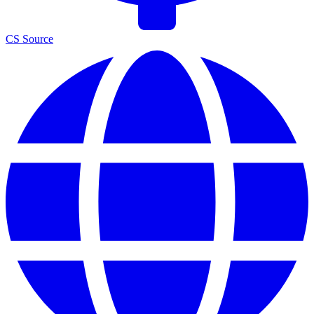
CS Source