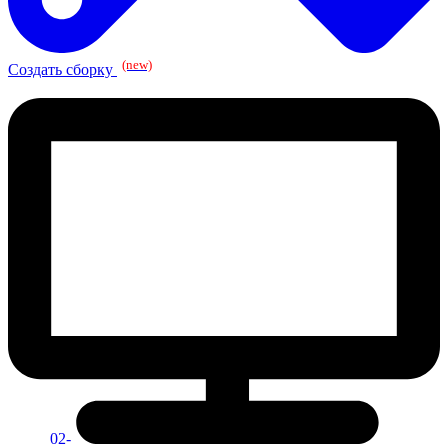
(new)
Создать сборку
02-